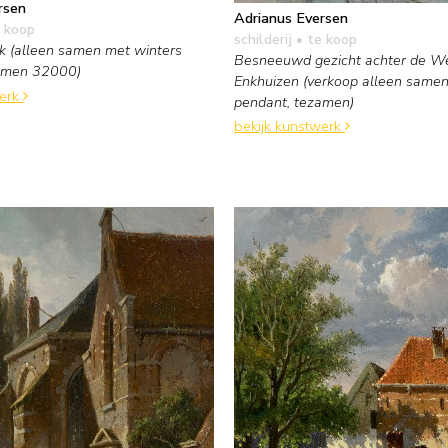
rsen
Adrianus Eversen
 koop
schilderij
• te koop
k (alleen samen met winters
Besneeuwd gezicht achter de We
zamen 32000)
Enkhuizen (verkoop alleen same
werk
pendant, tezamen)
bekijk kunstwerk