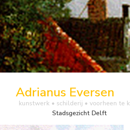
Adrianus Eversen
kunstwerk •
schilderij
• voorheen te 
Stadsgezicht Delft