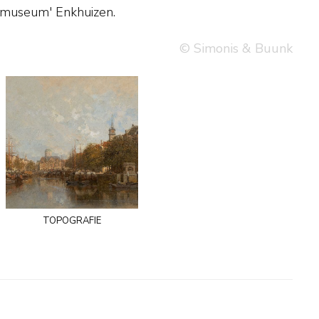
Zuiderzeemuseum' Enkhuizen.
© Simonis & Buunk
topografie