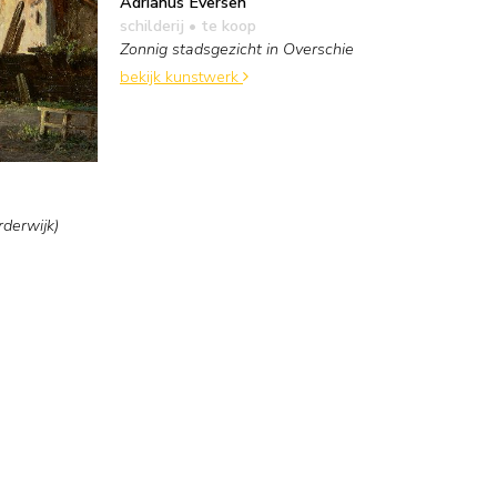
Adrianus Eversen
schilderij
• te koop
Zonnig stadsgezicht in Overschie
bekijk kunstwerk
rderwijk)