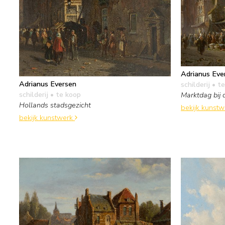
Adrianus Eve
Adrianus Eversen
schilderij
• te
schilderij
• te koop
Marktdag bij 
Hollands stadsgezicht
bekijk kunst
bekijk kunstwerk