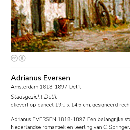
Adrianus Eversen
Amsterdam 1818-1897 Delft
Stadsgezicht Delft
olieverf op paneel
19,0
x
14,6
cm, gesigneerd rech
Adrianus EVERSEN 1818-1897 Een belangrijke stadsgezichtschilder uit de
Musea: Stedelijk Museum Alkmaar, Museum Fodor Amsterdam,
Nederlandse romantiek en leerling van C. Springer. Tentoonstellingen va
Rijksmuseum Twenthe Enschede, Rijksprentenkabinet Amsterdam