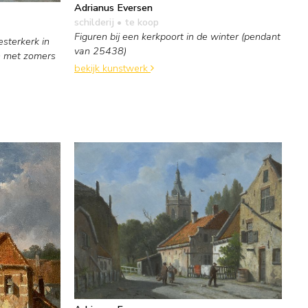
Adrianus Eversen
schilderij
• te koop
Figuren bij een kerkpoort in de winter (pendant
sterkerk in
van 25438)
n met zomers
bekijk kunstwerk