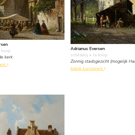
rsen
Adrianus Eversen
 koop
schilderij
• te koop
de kerk
Zonnig stadsgezicht (mogelijk Ha
werk
bekijk kunstwerk