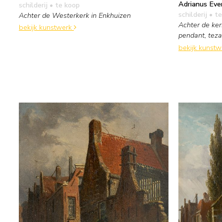
Adrianus Eve
schilderij
• te koop
schilderij
• te
Achter de Westerkerk in Enkhuizen
Achter de ker
bekijk kunstwerk
pendant, te
bekijk kunst