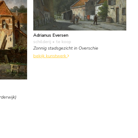
Adrianus Eversen
schilderij
• te koop
Zonnig stadsgezicht in Overschie
bekijk kunstwerk
rderwijk)