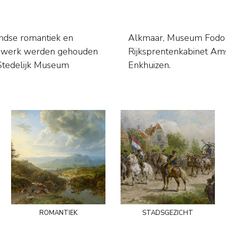
andse romantiek en
Twenthe Enschede,
Enkhuizen.
romantiek
stadsgezicht