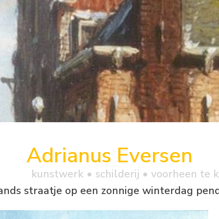
Adrianus Eversen
kunstwerk •
schilderij
• voorheen te 
nds straatje op een zonnige winterdag pend