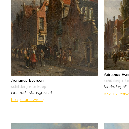
Adrianus Eve
Adrianus Eversen
schilderij
• te
schilderij
• te koop
Marktdag bij 
Hollands stadsgezicht
bekijk kunst
bekijk kunstwerk