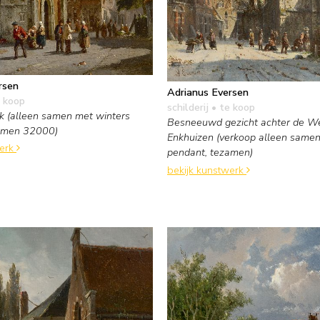
rsen
Adrianus Eversen
 koop
schilderij
• te koop
k (alleen samen met winters
Besneeuwd gezicht achter de We
zamen 32000)
Enkhuizen (verkoop alleen same
werk
pendant, tezamen)
bekijk kunstwerk