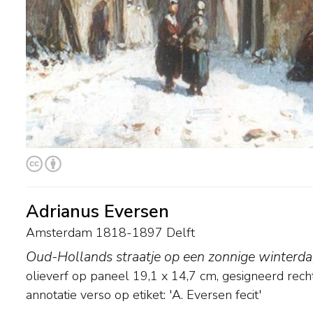
Adrianus Eversen
Amsterdam 1818-1897 Delft
Oud-Hollands straatje op een zonnige winterda
olieverf op paneel
19,1
x
14,7
cm, gesigneerd rec
annotatie verso op etiket: 'A. Eversen fecit'