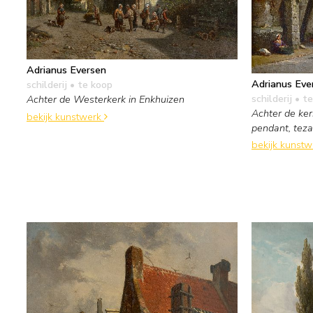
Adrianus Eversen
Adrianus Eve
schilderij
• te koop
schilderij
• te
Achter de Westerkerk in Enkhuizen
Achter de ker
bekijk kunstwerk
pendant, te
bekijk kunst