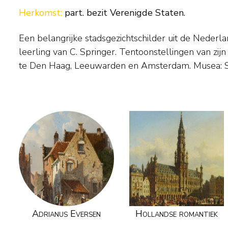
Herkomst:
part. bezit Verenigde Staten.
Een belangrijke stadsgezichtschilder uit de Nederl
Alkmaar, Museum Fodor Amsterdam, Rijksmuseum 
leerling van C. Springer. Tentoonstellingen van zijn werk werden gehouden
Rijksprentenkabinet Amsterdam, Rijksmuseum ‘Zuiderzeemuseum'
te Den Haag, Leeuwarden en Amsterdam. Musea: Stedelijk Museum
Adrianus Eversen
Hollandse romantiek