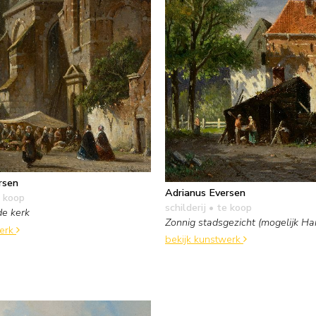
rsen
Adrianus Eversen
 koop
schilderij
• te koop
de kerk
Zonnig stadsgezicht (mogelijk Ha
werk
bekijk kunstwerk