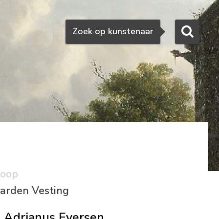
Zoeken
Zoek op kunstenaar
koop
arden Vesting
Adrianus Eversen