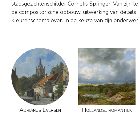
stadsgezichtenschilder Cornelis Springer. Van zijn
stadsdelen, Eversen arrangeerde zijn dorpen en st
de compositorische opbouw, uitwerking van detail
kleurenschema over. In de keuze van zijn onderwer
Adrianus Eversen
Hollandse romantiek