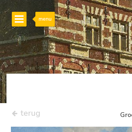
menu
terug
Gro