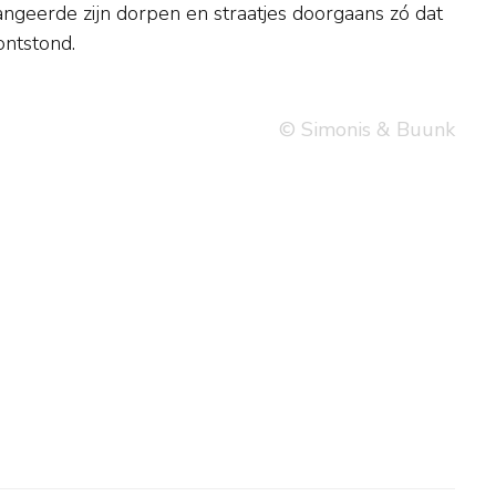
ontstond.
© Simonis & Buunk