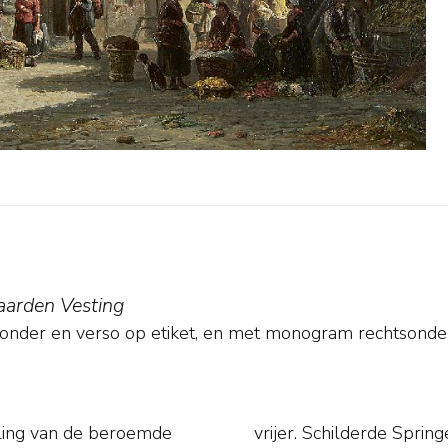
arden Vesting
sonder en verso op etiket, en met monogram rechtsonde
rling van de beroemde
 bestaande gebouwen en