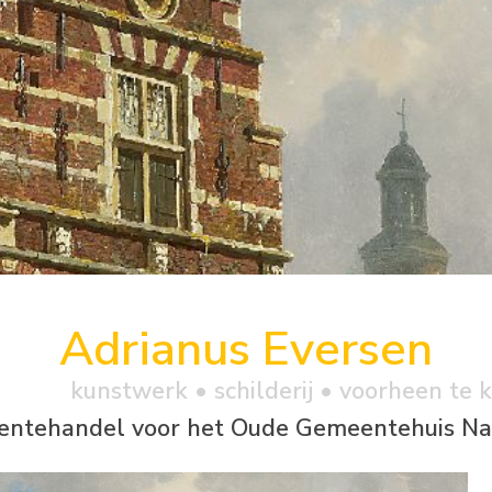
Adrianus Eversen
kunstwerk •
schilderij
• voorheen te 
entehandel voor het Oude Gemeentehuis Na