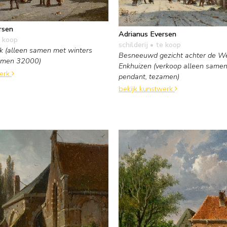
rsen
Adrianus Eversen
 koop
schilderij
• te koop
k (alleen samen met winters
Besneeuwd gezicht achter de We
zamen 32000)
Enkhuizen (verkoop alleen same
werk
pendant, tezamen)
bekijk kunstwerk