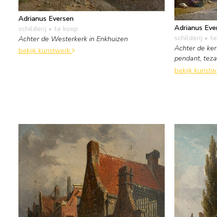
Adrianus Eversen
Adrianus Eve
schilderij
• te koop
schilderij
• te
Achter de Westerkerk in Enkhuizen
Achter de ker
bekijk kunstwerk
pendant, te
bekijk kunst