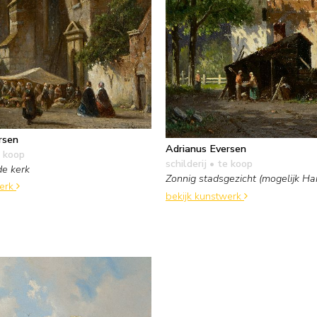
rsen
Adrianus Eversen
 koop
schilderij
• te koop
de kerk
Zonnig stadsgezicht (mogelijk Ha
werk
bekijk kunstwerk