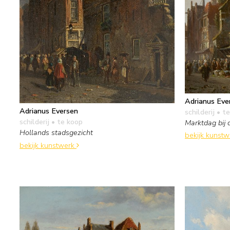
Adrianus Eve
Adrianus Eversen
schilderij
• te
schilderij
• te koop
Marktdag bij 
Hollands stadsgezicht
bekijk kunst
bekijk kunstwerk