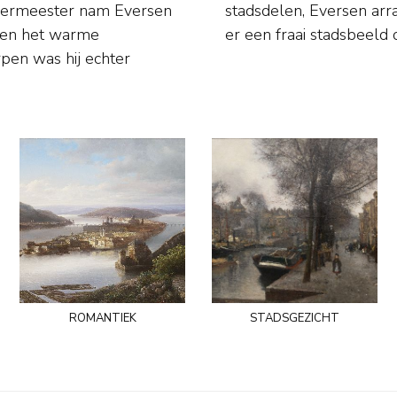
 leermeester nam Eversen
raatjes doorgaans zó dat
s en het warme
er een fraai stadsbeeld 
pen was hij echter
romantiek
stadsgezicht