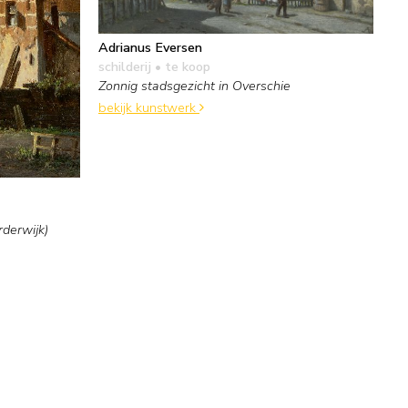
Adrianus Eversen
schilderij
• te koop
Zonnig stadsgezicht in Overschie
bekijk kunstwerk
rderwijk)