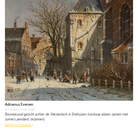
Adrianus Eversen
schilderij
• te koop
Besneeuwd gezicht achter de Westerkerk in Enkhuizen (verkoop alleen samen met
zomers pendant, tezamen)
bekijk kunstwerk