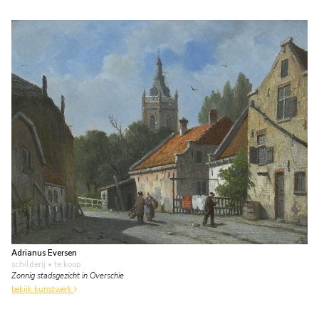
Adrianus Eversen
schilderij
• te koop
Zonnig stadsgezicht in Overschie
bekijk kunstwerk