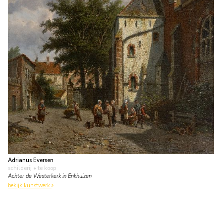
Adrianus Eversen
schilderij
• te koop
Achter de Westerkerk in Enkhuizen
bekijk kunstwerk