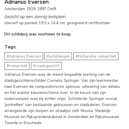
Adrianus Eversen
Amsterdam 1818-1897 Delft
Gezicht op een zonnig kerkplein
olieverf op paneel
19,9
x
14,4
cm, gesigneerd rechtsonder
Dit schilderij was voorheen te koop.
Tags:
#Adrianus Eversen
#schilderijen
#Hollandse romantiek
#romantiek
#stadsgezicht
Adrianus Eversen was de meest begaafde leerling van de
stadsgezichtenschilder Cornelis Springer. Van zijn leermeester
nam Eversen de compositorische opbouw, uitwering van details
en het warme kleurenschema over. In de keuze van zijn
onderwerpen was hij echter vrijer. Schilderde Springer vooral
'portretten' van bestaande gebouwen en stadsdelen, Eversen
arrangeerde zijn dorpen en straatjes zelf. Musea: Stedelijk
Museum en Rijksprentenkabinet in Amsterdam en Rijksmuseum
Twente in Enschede.