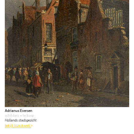
Adrianus Eversen
schilderij
• te koop
Hollands stadsgezicht
bekijk kunstwerk