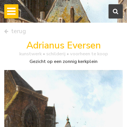
terug
Adrianus Eversen
kunstwerk •
schilderij
• voorheen te koop
Gezicht op een zonnig kerkplein