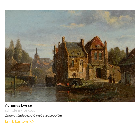
Adrianus Eversen
schilderij
• te koop
Zonnig stadsgezicht met stadspoortje
bekijk kunstwerk