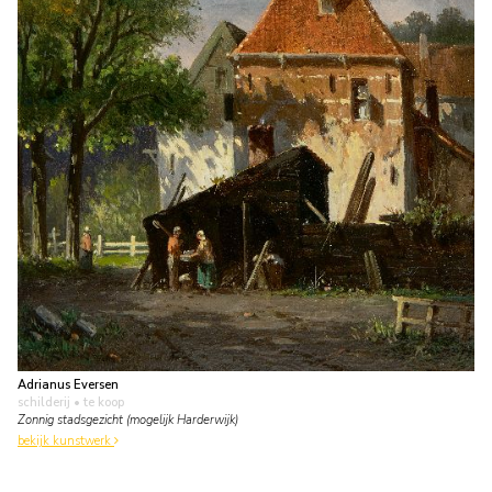
Adrianus Eversen
schilderij
• te koop
Zonnig stadsgezicht (mogelijk Harderwijk)
bekijk kunstwerk