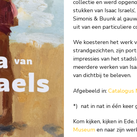
collectie en werd opgeno
stukken van Isaac Israels
Simonis & Buunk al gauw
uit van een particuliere c
We koesteren het werk van
strandgezichten, zijn port
impressies van het stadsl
meerdere werken van Isaa
van dichtbij te beleven.
Afgebeeld in:
Catalogus 
*)
nat in nat in één keer 
Kom kijken, kijken in Ede.
Museum
en naar zijn werk