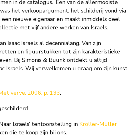
men in de catalogus. ‘Een van de allermooiste
’, was het verkoopargument: het schilderij vond via
 een nieuwe eigenaar en maakt inmiddels deel
ollectie met vijf andere werken van Israels.
 Isaac Israels al decennialang. Van zijn
retten en figuurstukken tot zijn karakteristieke
even. Bij Simonis & Buunk ontdekt u altijd
c Israels. Wij verwelkomen u graag om zijn kunst
Met verve, 2006, p. 133
.
geschilderd.
 Naar Israels’ tentoonstelling in
Kröller-Müller
en die te koop zijn bij ons.