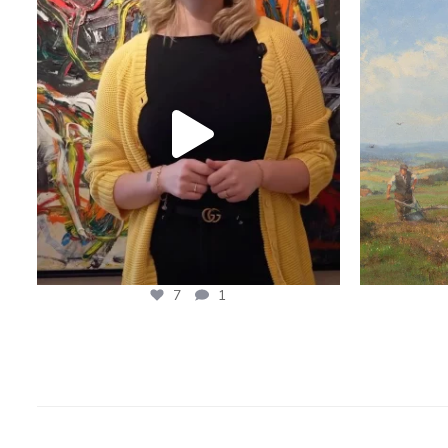
7
1
7
1