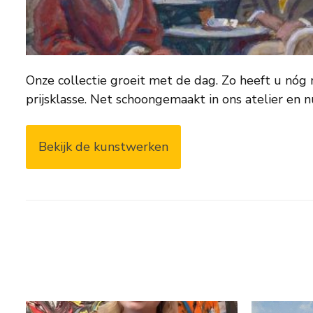
Onze collectie groeit met de dag. Zo heeft u nóg m
prijsklasse. Net schoongemaakt in ons atelier en n
Bekijk de kunstwerken
𝗦𝗼𝗺𝗺𝗶𝗴𝗲 𝘀𝗰𝗵𝗶𝗹𝗱𝗲𝗿𝗶𝗷𝗲𝗻
...
𝗪