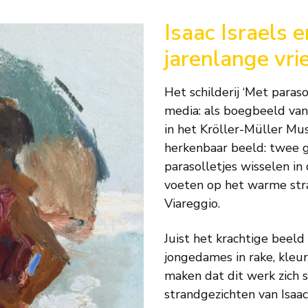
Isaac Israels
jarenlange vr
Het schilderij ‘Met paraso
media: als boegbeeld van 
in het Kröller-Müller M
herkenbaar beeld: twee g
parasolletjes wisselen in
voeten op het warme stra
Viareggio.
Juist het krachtige beeld
jongedames in rake, kleur
maken dat dit werk zich 
strandgezichten van Isaac