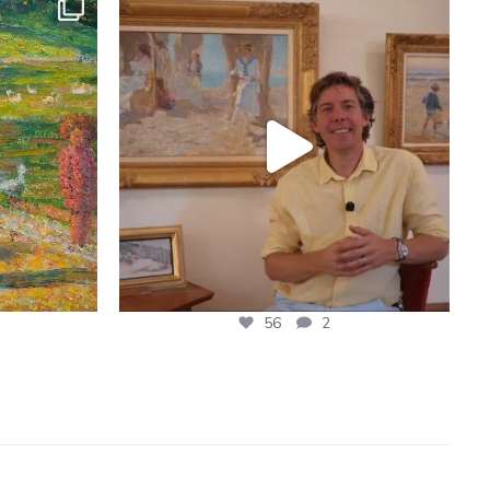
56
2
56
2