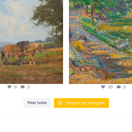
30
0
9
0
9
0
30
0
Meer laden
Volg ons op Instagram