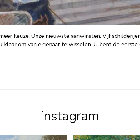
eer keuze. Onze nieuwste aanwinsten. Vijf schilderijen,
u klaar om van eigenaar te wisselen. U bent de eerste 
instagram
𝗮𝗿 𝗼𝗼𝗶𝘁 𝗝𝗮𝗻 𝗛𝗼𝗹𝘁𝗿𝘂𝗽
...
☀️ 𝗘𝗲𝗻 𝘇𝗼𝗺𝗲𝗿 𝘃𝗼𝗹 𝘂𝗶𝘁𝗷