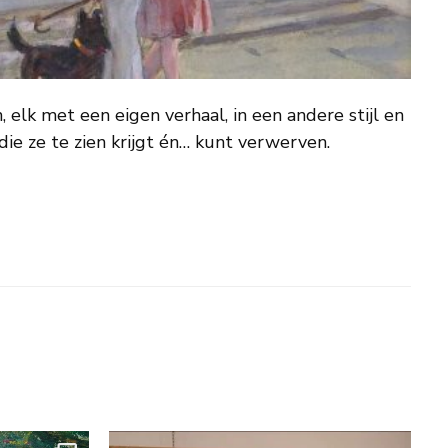
 elk met een eigen verhaal, in een andere stijl en
die ze te zien krijgt én… kunt verwerven.
𝗲𝘀
𝗚𝗮 𝗷𝗲 𝗺𝗲𝗲 𝗻𝗮𝗮𝗿 𝗵𝗲𝘁 𝘀𝘁𝗿𝗮𝗻𝗱? ☀️