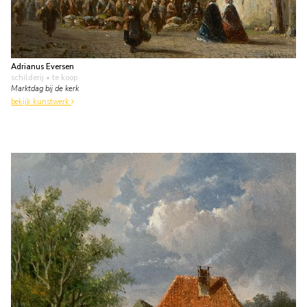
Adrianus Eversen
schilderij
• te koop
Marktdag bij de kerk
bekijk kunstwerk