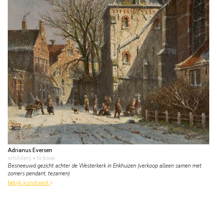
Adrianus Eversen
schilderij
• te koop
Besneeuwd gezicht achter de Westerkerk in Enkhuizen (verkoop alleen samen met
zomers pendant, tezamen)
bekijk kunstwerk