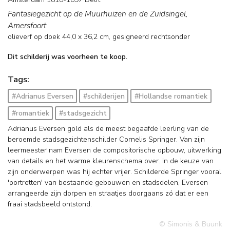
Fantasiegezicht op de Muurhuizen en de Zuidsingel,
Amersfoort
olieverf op doek
44,0
x
36,2
cm, gesigneerd rechtsonder
Dit schilderij was voorheen te koop.
Tags:
#Adrianus Eversen
#schilderijen
#Hollandse romantiek
#romantiek
#stadsgezicht
Adrianus Eversen gold als de meest begaafde leerling van de
beroemde stadsgezichtenschilder Cornelis Springer. Van zijn
leermeester nam Eversen de compositorische opbouw, uitwerking
van details en het warme kleurenschema over. In de keuze van
zijn onderwerpen was hij echter vrijer. Schilderde Springer vooral
'portretten' van bestaande gebouwen en stadsdelen, Eversen
arrangeerde zijn dorpen en straatjes doorgaans zó dat er een
fraai stadsbeeld ontstond.
© Simonis & Buunk