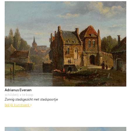
Adrianus Eversen
schilderij
• te koop
Zonnig stadsgezicht met stadspoortje
bekijk kunstwerk