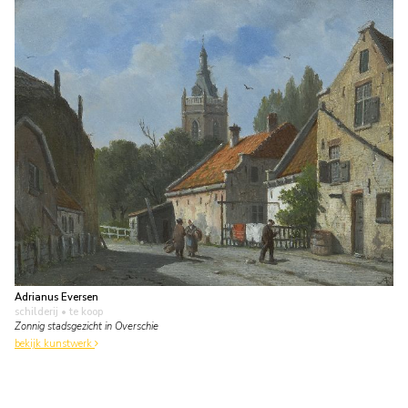
Adrianus Eversen
schilderij
• te koop
Zonnig stadsgezicht in Overschie
bekijk kunstwerk