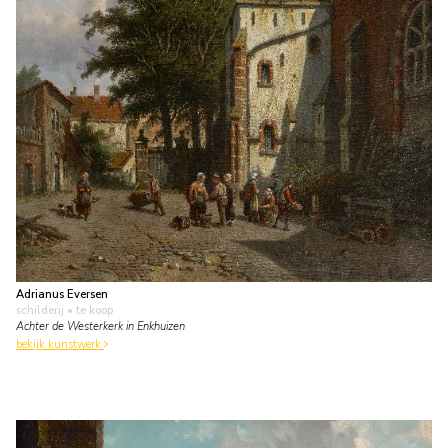
Adrianus Eversen
schilderij
• te koop
Achter de Westerkerk in Enkhuizen
bekijk kunstwerk