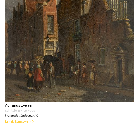
Adrianus Eversen
schilderij
• te koop
Hollands stadsgezicht
bekijk kunstwerk