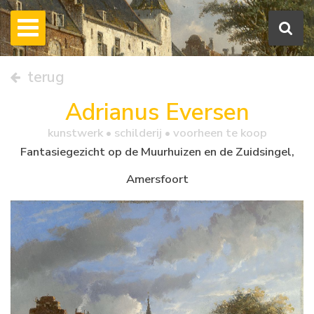
terug
Adrianus Eversen
kunstwerk •
schilderij
• voorheen te koop
Fantasiegezicht op de Muurhuizen en de Zuidsingel,
Amersfoort