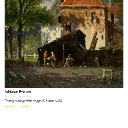
Adrianus Eversen
schilderij
• te koop
Zonnig stadsgezicht (mogelijk Harderwijk)
bekijk kunstwerk