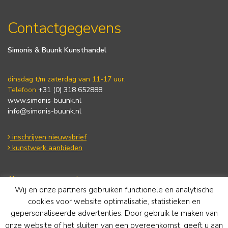
Contactgegevens
Simonis & Buunk Kunsthandel
dinsdag t/m zaterdag van 11-17 uur.
Telefoon
+31 (0) 318 652888
www.simonis-buunk.nl
info@simonis-buunk.nl
inschrijven nieuwsbrief
kunstwerk aanbieden
Algemene voorwaarden
Wij en onze partners gebruiken functionele en analytische
Privacy statement
Cookie Policy
cookies voor website optimalisatie, statistieken en
Disclaimer
gepersonaliseerde advertenties. Door gebruik te maken van
onze website of het sluiten van een overeenkomst, geeft u aan