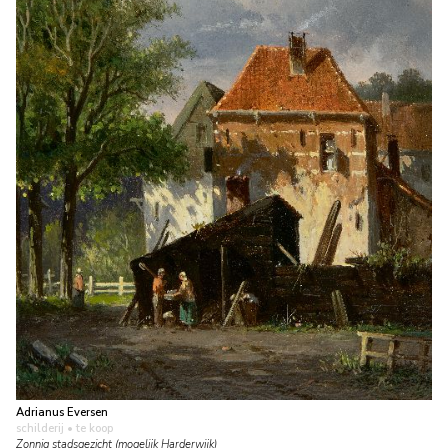
Adrianus Eversen
schilderij
• te koop
Zonnig stadsgezicht (mogelijk Harderwijk)