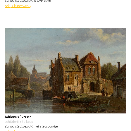
Zonnig stadsgezicht in Overschie
bekijk kunstwerk
Adrianus Eversen
schilderij
• te koop
Zonnig stadsgezicht met stadspoortje