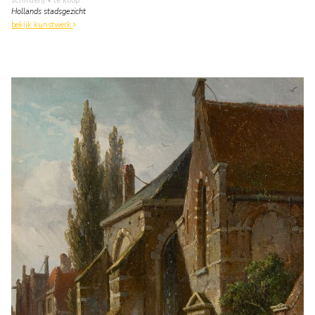
schilderij
• te koop
Hollands stadsgezicht
bekijk kunstwerk