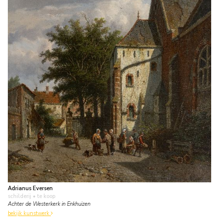
Adrianus Eversen
schilderij
• te koop
Achter de Westerkerk in Enkhuizen
bekijk kunstwerk