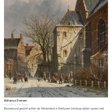
Adrianus Eversen
schilderij
• te koop
Besneeuwd gezicht achter de Westerkerk in Enkhuizen (verkoop alleen samen met