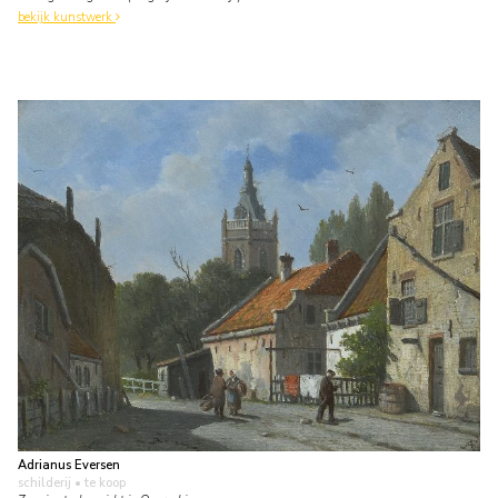
bekijk kunstwerk
Adrianus Eversen
schilderij
• te koop