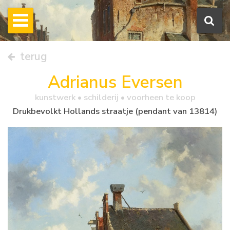
terug
Adrianus Eversen
kunstwerk •
schilderij
• voorheen te koop
Drukbevolkt Hollands straatje (pendant van 13814)