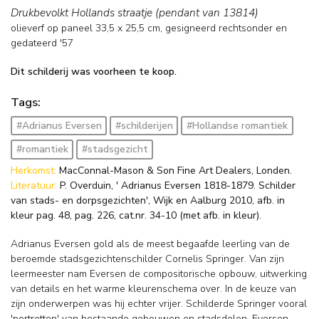
Drukbevolkt Hollands straatje (pendant van 13814)
olieverf op paneel
33,5
x
25,5
cm, gesigneerd rechtsonder en
gedateerd '57
Dit schilderij was voorheen te koop.
Tags:
#Adrianus Eversen
#schilderijen
#Hollandse romantiek
#romantiek
#stadsgezicht
Herkomst:
MacConnal-Mason & Son Fine Art Dealers, Londen.
Literatuur:
P. Overduin, ' Adrianus Eversen 1818-1879. Schilder
van stads- en dorpsgezichten', Wijk en Aalburg 2010, afb. in
kleur pag. 48, pag. 226, cat.nr. 34-10 (met afb. in kleur).
Adrianus Eversen gold als de meest begaafde leerling van de
beroemde stadsgezichtenschilder Cornelis Springer. Van zijn
leermeester nam Eversen de compositorische opbouw, uitwerking
van details en het warme kleurenschema over. In de keuze van
zijn onderwerpen was hij echter vrijer. Schilderde Springer vooral
'portretten' van bestaande gebouwen en stadsdelen, Eversen