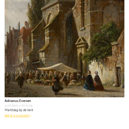
Adrianus Eversen
schilderij
• te koop
Marktdag bij de kerk
bekijk kunstwerk