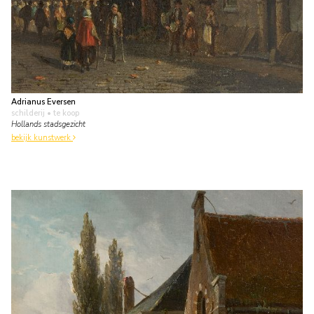
Adrianus Eversen
schilderij
• te koop
Hollands stadsgezicht
bekijk kunstwerk