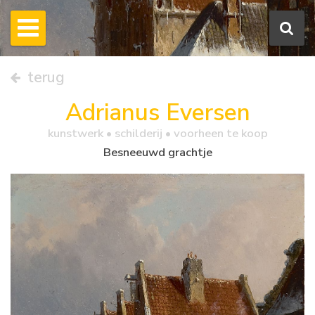
terug
Adrianus Eversen
kunstwerk •
schilderij
• voorheen te koop
Besneeuwd grachtje