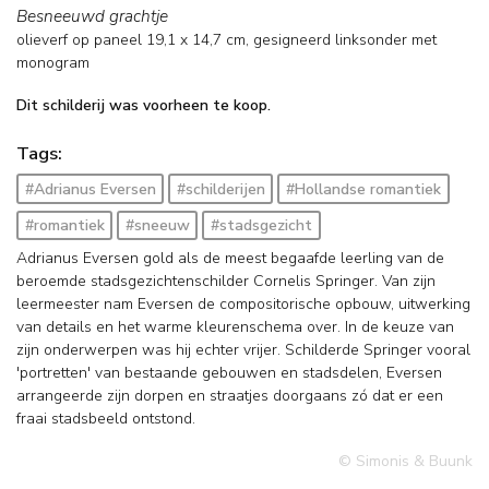
Besneeuwd grachtje
olieverf op paneel
19,1
x
14,7
cm, gesigneerd linksonder met
monogram
Dit schilderij was voorheen te koop.
Tags:
#Adrianus Eversen
#schilderijen
#Hollandse romantiek
#romantiek
#sneeuw
#stadsgezicht
Adrianus Eversen gold als de meest begaafde leerling van de
beroemde stadsgezichtenschilder Cornelis Springer. Van zijn
leermeester nam Eversen de compositorische opbouw, uitwerking
van details en het warme kleurenschema over. In de keuze van
zijn onderwerpen was hij echter vrijer. Schilderde Springer vooral
'portretten' van bestaande gebouwen en stadsdelen, Eversen
arrangeerde zijn dorpen en straatjes doorgaans zó dat er een
fraai stadsbeeld ontstond.
© Simonis & Buunk