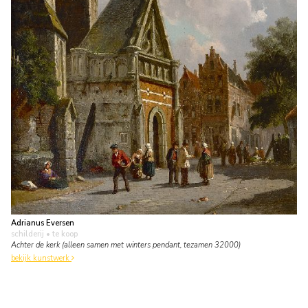
Adrianus Eversen
schilderij
• te koop
Achter de kerk (alleen samen met winters pendant, tezamen 32000)
bekijk kunstwerk