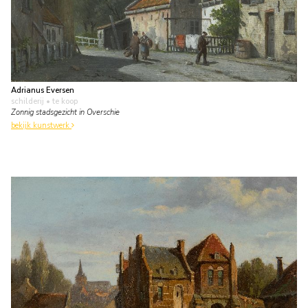
Adrianus Eversen
schilderij
• te koop
Zonnig stadsgezicht in Overschie
bekijk kunstwerk