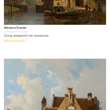
Adrianus Eversen
schilderij
• te koop
Zonnig stadsgezicht met stadspoortje
bekijk kunstwerk