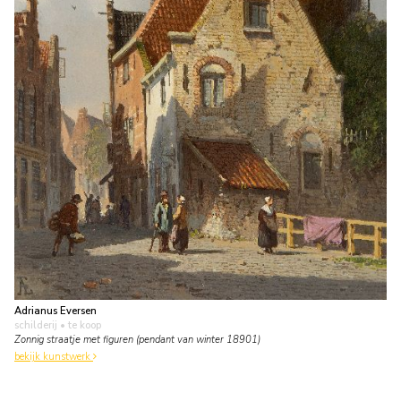
Adrianus Eversen
schilderij
• te koop
Zonnig straatje met figuren (pendant van winter 18901)
bekijk kunstwerk