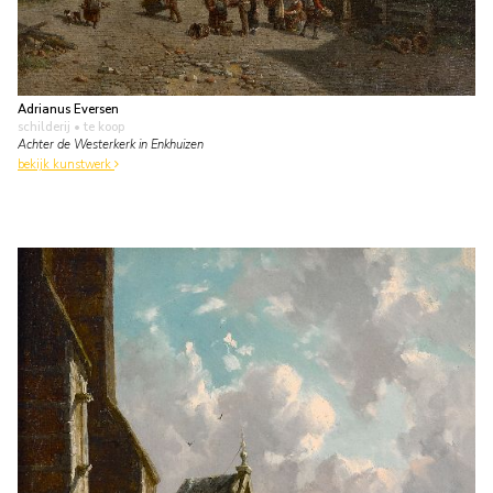
Adrianus Eversen
schilderij
• te koop
Achter de Westerkerk in Enkhuizen
bekijk kunstwerk