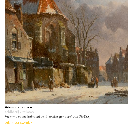
Adrianus Eversen
schilderij
• te koop
Figuren bij een kerkpoort in de winter (pendant van 25438)
bekijk kunstwerk