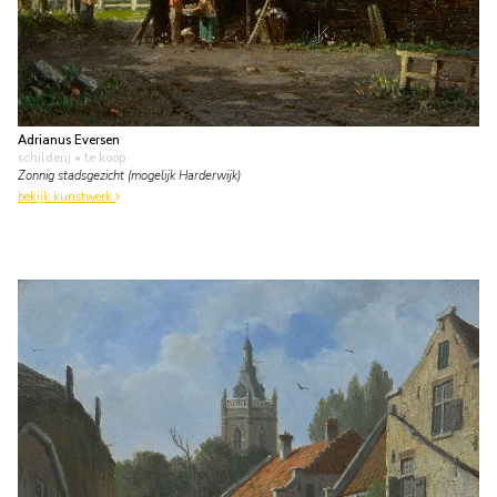
Adrianus Eversen
schilderij
• te koop
Zonnig stadsgezicht (mogelijk Harderwijk)
bekijk kunstwerk