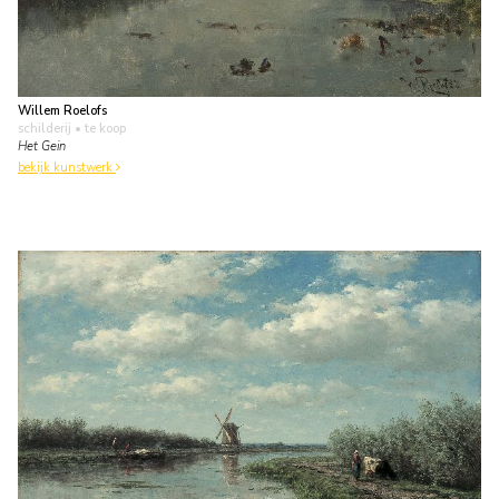
Willem Roelofs
schilderij
• te koop
Het Gein
bekijk kunstwerk