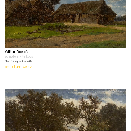
Willem Roelofs
schilderij
• te koop
Boerderij in Drenthe
bekijk kunstwerk