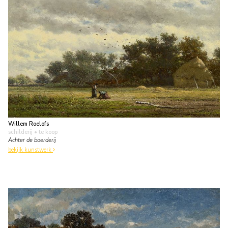
Willem Roelofs
schilderij
• te koop
Achter de boerderij
bekijk kunstwerk