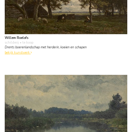
Willem Roelofs
schilderij
• te koop
Drents boerenlandschap met herderin, koeien en schapen
bekijk kunstwerk