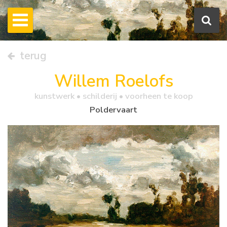
terug
Willem Roelofs
kunstwerk •
schilderij
• voorheen te koop
Poldervaart