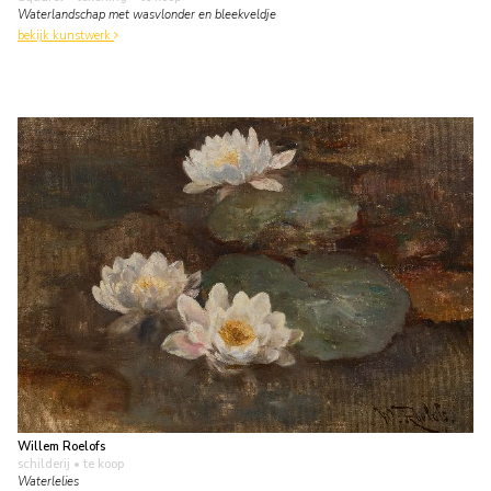
Waterlandschap met wasvlonder en bleekveldje
bekijk kunstwerk
Willem Roelofs
schilderij
• te koop
Waterlelies