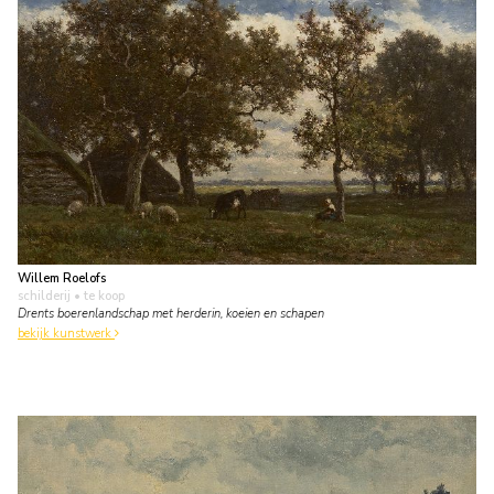
Willem Roelofs
schilderij
• te koop
Drents boerenlandschap met herderin, koeien en schapen
bekijk kunstwerk