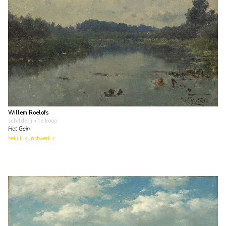
Willem Roelofs
schilderij
• te koop
Het Gein
bekijk kunstwerk