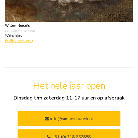
Willem Roelofs
schilderij
• te koop
Waterlelies
bekijk kunstwerk
Het hele jaar open
Dinsdag t/m zaterdag 11-17 uur en op afspraak
info@simonisbuunk.nl
+31 (0) 318 652888