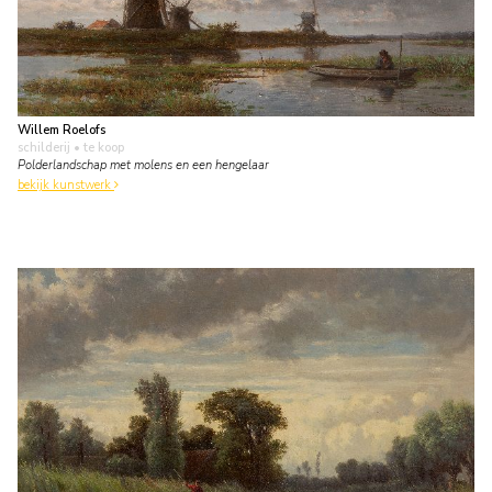
Willem Roelofs
schilderij
• te koop
Polderlandschap met molens en een hengelaar
bekijk kunstwerk