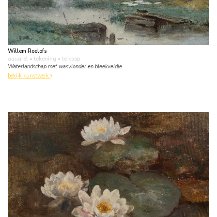
Willem Roelofs
aquarel • tekening
• te koop
Waterlandschap met wasvlonder en bleekveldje
bekijk kunstwerk