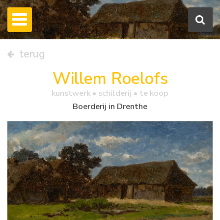
terug
Willem Roelofs
kunstwerk •
schilderij
• te koop
Boerderij in Drenthe