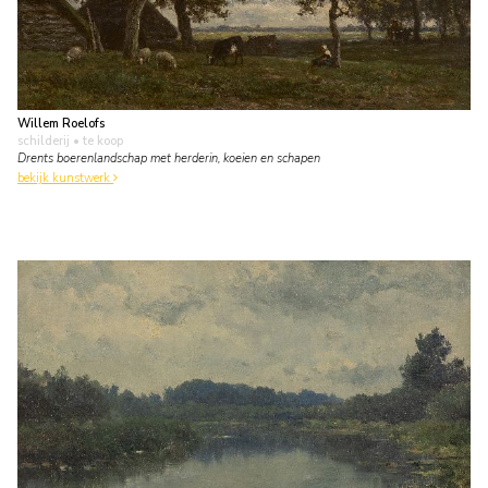
Willem Roelofs
schilderij
• te koop
Drents boerenlandschap met herderin, koeien en schapen
bekijk kunstwerk