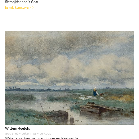
Rietsnijder aan 't Gein
bekijk kunstwerk
Willem Roelofs
aquarel • tekening
• te koop
Waterlandschap met wasvlonder en bleekveldje