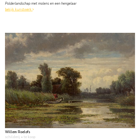
Polderlandschap met molens en een hengelaar
bekijk kunstwerk
Willem Roelofs
schilderij
• te koop