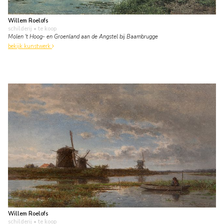
Willem Roelofs
schilderij
• te koop
Molen 't Hoog- en Groenland aan de Angstel bij Baambrugge
bekijk kunstwerk
Willem Roelofs
schilderij
• te koop