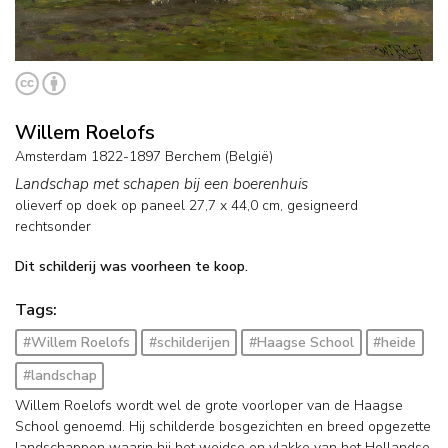
Willem Roelofs
Amsterdam 1822-1897 Berchem (België)
Landschap met schapen bij een boerenhuis
olieverf op doek op paneel
27,7
x
44,0
cm, gesigneerd
rechtsonder
Dit schilderij was voorheen te koop.
Tags:
#Willem Roelofs
#schilderijen
#Haagse School
#heide
#landschap
Willem Roelofs wordt wel de grote voorloper van de Haagse
School genoemd. Hij schilderde bosgezichten en breed opgezette
landschappen waarin hij het weidse en vlakke van het Hollandse