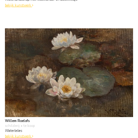
bekijk kunstwerk
Willem Roelofs
schilderij
• te koop
Waterlelies
bekijk kunstwerk