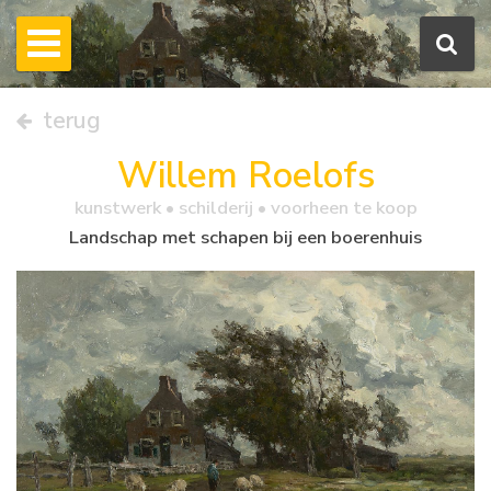
terug
Willem Roelofs
kunstwerk •
schilderij
• voorheen te koop
Landschap met schapen bij een boerenhuis