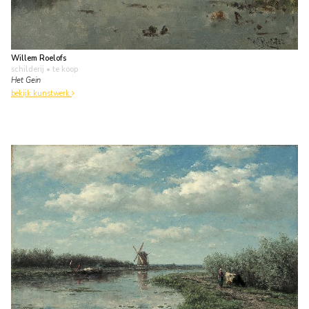
Willem Roelofs
schilderij
• te koop
Het Gein
bekijk kunstwerk