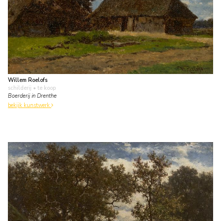
Willem Roelofs
schilderij
• te koop
Boerderij in Drenthe
bekijk kunstwerk