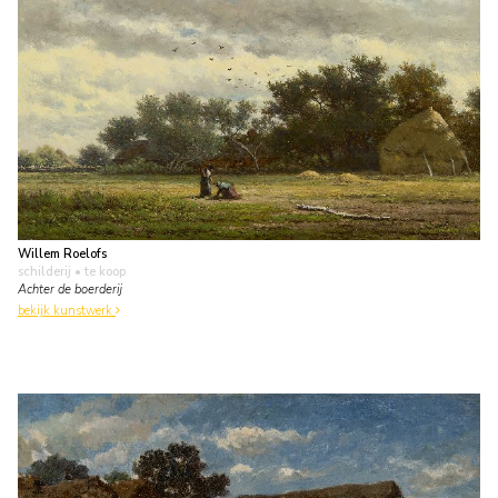
Willem Roelofs
schilderij
• te koop
Achter de boerderij
bekijk kunstwerk