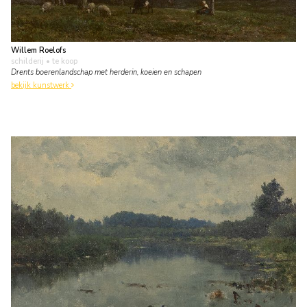
Willem Roelofs
schilderij
• te koop
Drents boerenlandschap met herderin, koeien en schapen
bekijk kunstwerk