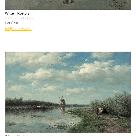
Willem Roelofs
schilderij
• te koop
Het Gein
bekijk kunstwerk