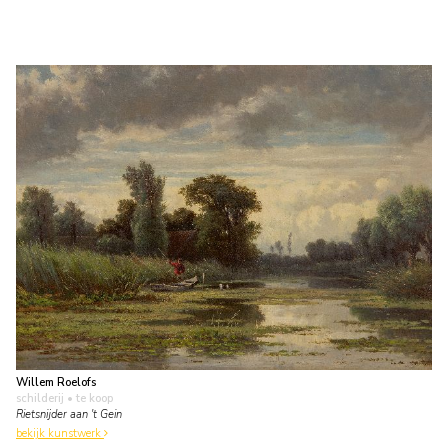
Willem Roelofs
schilderij
• te koop
Rietsnijder aan 't Gein
bekijk kunstwerk