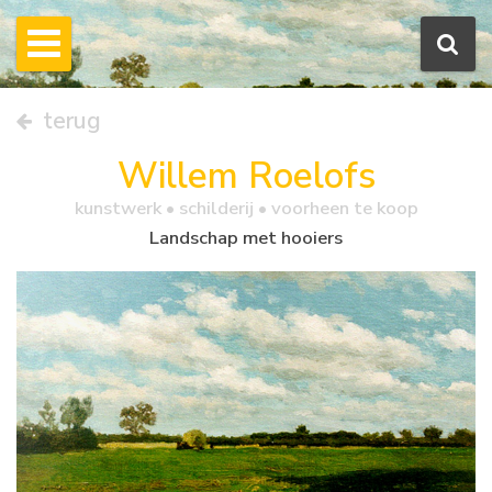
terug
Willem Roelofs
kunstwerk •
schilderij
• voorheen te koop
Landschap met hooiers