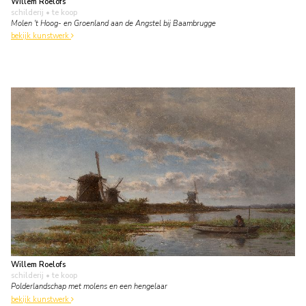
Willem Roelofs
schilderij
• te koop
Molen 't Hoog- en Groenland aan de Angstel bij Baambrugge
bekijk kunstwerk
Willem Roelofs
schilderij
• te koop
Polderlandschap met molens en een hengelaar
bekijk kunstwerk