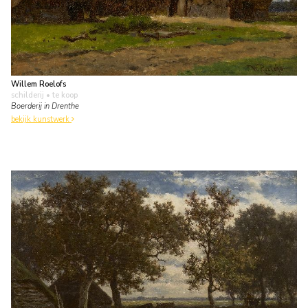
Willem Roelofs
schilderij
• te koop
Boerderij in Drenthe
bekijk kunstwerk