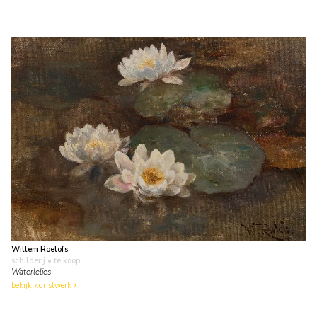
Willem Roelofs
schilderij
• te koop
Waterlelies
bekijk kunstwerk