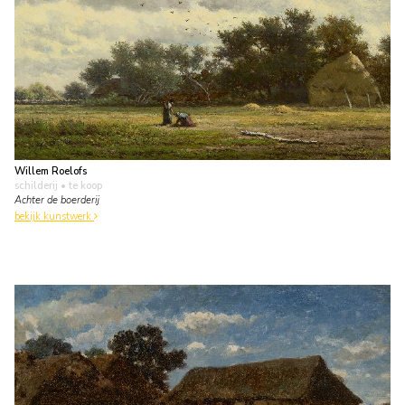
Willem Roelofs
schilderij
• te koop
Achter de boerderij
bekijk kunstwerk