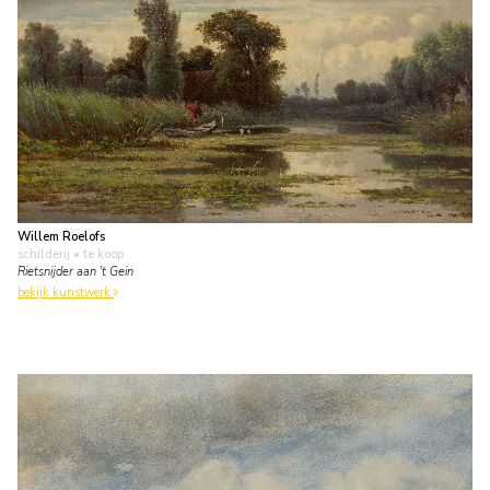
Willem Roelofs
schilderij
• te koop
Rietsnijder aan 't Gein
bekijk kunstwerk