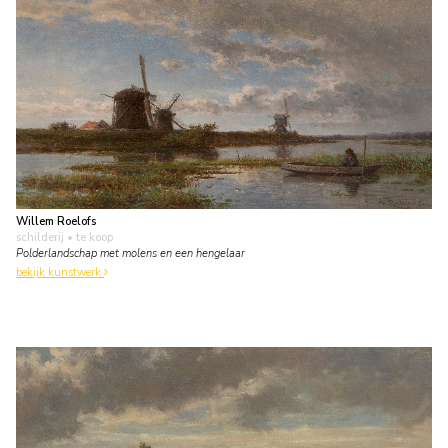
Willem Roelofs
schilderij
• te koop
Polderlandschap met molens en een hengelaar
bekijk kunstwerk