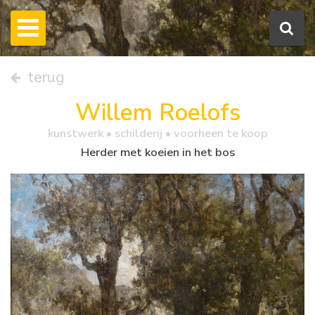
terug
Willem Roelofs
kunstwerk •
schilderij
• voorheen te koop
Herder met koeien in het bos