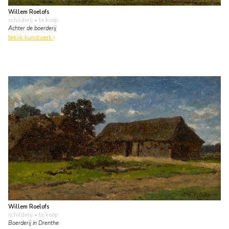
Willem Roelofs
schilderij
• te koop
Achter de boerderij
bekijk kunstwerk
Willem Roelofs
schilderij
• te koop
Boerderij in Drenthe