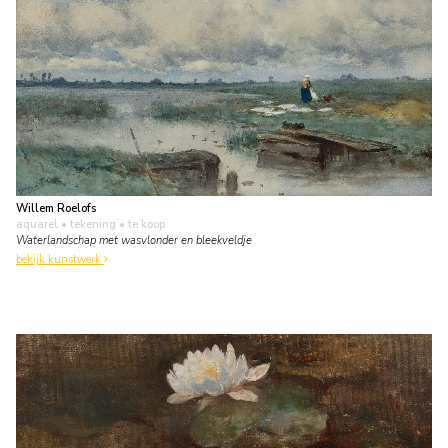
Willem Roelofs
aquarel • tekening
• te koop
Waterlandschap met wasvlonder en bleekveldje
bekijk kunstwerk