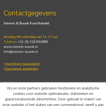
Contactgegevens
Simonis & Buunk Kunsthandel
dinsdag t/m zaterdag van 11-17 uur.
Telefoon
+31 (0) 318 652888
www.simonis-buunk.nl
info@simonis-buunk.nl
inschrijven nieuwsbrief
kunstwerk aanbieden
Algemene voorwaarden
Wij en onze partners gebruiken functionele en analytische
Privacy statement
Cookie Policy
cookies voor website optimalisatie, statistieken en
Disclaimer
gepersonaliseerde advertenties. Door gebruik te maken van
onze website of het sluiten van een overeenkomst, geeft u aan