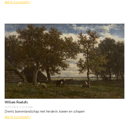
bekijk kunstwerk
Willem Roelofs
schilderij
• te koop
Drents boerenlandschap met herderin, koeien en schapen
bekijk kunstwerk