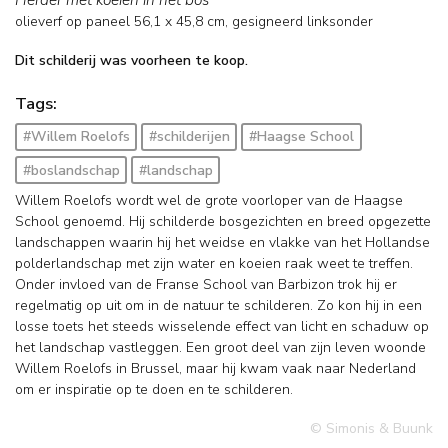
olieverf op paneel
56,1
x
45,8
cm, gesigneerd linksonder
Dit schilderij was voorheen te koop.
Tags:
#Willem Roelofs
#schilderijen
#Haagse School
#boslandschap
#landschap
Willem Roelofs wordt wel de grote voorloper van de Haagse
School genoemd. Hij schilderde bosgezichten en breed opgezette
landschappen waarin hij het weidse en vlakke van het Hollandse
polderlandschap met zijn water en koeien raak weet te treffen.
Onder invloed van de Franse School van Barbizon trok hij er
regelmatig op uit om in de natuur te schilderen. Zo kon hij in een
losse toets het steeds wisselende effect van licht en schaduw op
het landschap vastleggen. Een groot deel van zijn leven woonde
Willem Roelofs in Brussel, maar hij kwam vaak naar Nederland
om er inspiratie op te doen en te schilderen.
© Simonis & Buunk