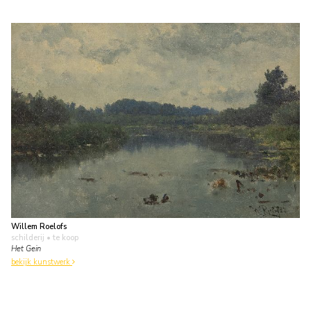
Willem Roelofs
schilderij
• te koop
Het Gein
bekijk kunstwerk