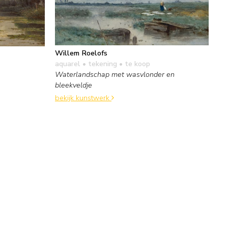
Willem Roelofs
aquarel • tekening
• te koop
Waterlandschap met wasvlonder en
bleekveldje
bekijk kunstwerk