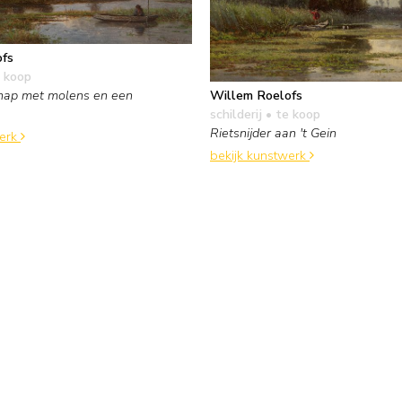
ofs
 koop
Willem Roelofs
hap met molens en een
schilderij
• te koop
Rietsnijder aan 't Gein
werk
bekijk kunstwerk