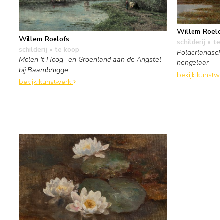
Willem Roel
Willem Roelofs
schilderij
• te
schilderij
• te koop
Polderlandsc
Molen 't Hoog- en Groenland aan de Angstel
hengelaar
bij Baambrugge
bekijk kunst
bekijk kunstwerk