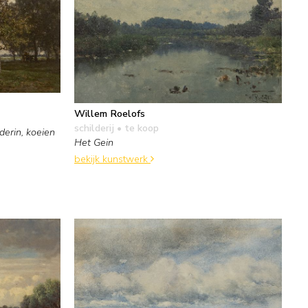
Willem Roelofs
schilderij
• te koop
erin, koeien
Het Gein
bekijk kunstwerk