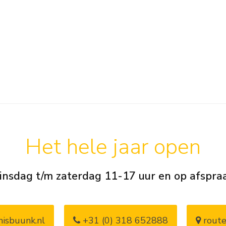
Het hele jaar open
insdag t/m zaterdag 11-17 uur en op afspra
isbuunk.nl
+31 (0) 318 652888
route