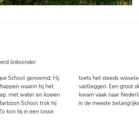
erd linksonder
e School genoemd. Hij
haduw op het landschap
happen waarin hij het
j in Brussel, maar hij
ap, met water en koeien
ea: Werk van hem hangt
arbizon School trok hij
in de meeste belangrij
Zo kon hij in een losse