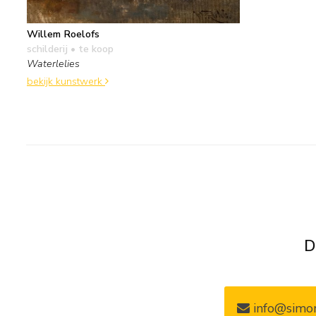
Willem Roelofs
schilderij
• te koop
Waterlelies
bekijk kunstwerk
D
info@simon