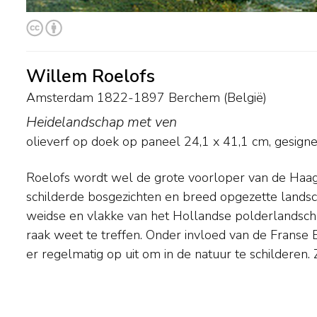
Willem Roelofs
Amsterdam 1822-1897 Berchem (België)
Heidelandschap met ven
olieverf op doek op paneel
24,1
x
41,1
cm, gesigne
Roelofs wordt wel de grote voorloper van de Haags
toets het steeds wisselende effect van licht en sc
schilderde bosgezichten en breed opgezette landsc
vastleggen. Een groot deel van zijn leven woonde hi
weidse en vlakke van het Hollandse polderlandsch
kwam vaak naar Nederland om te schilderen. Mus
raak weet te treffen. Onder invloed van de Franse B
er regelmatig op uit om in de natuur te schilderen. 