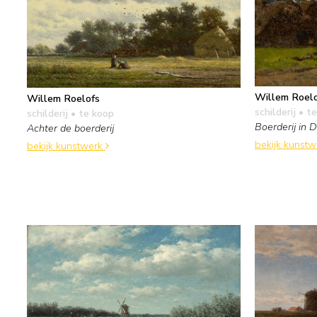
Willem Roel
Willem Roelofs
schilderij
• te
schilderij
• te koop
Boerderij in 
Achter de boerderij
bekijk kunst
bekijk kunstwerk