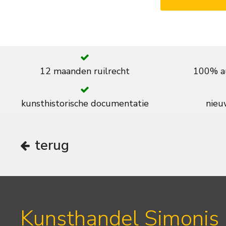
12 maanden ruilrecht
100% au
kunsthistorische documentatie
nieuw
terug
Kunsthandel Simonis