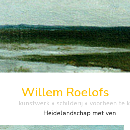
Willem Roelofs
kunstwerk •
schilderij
• voorheen te 
Heidelandschap met ven