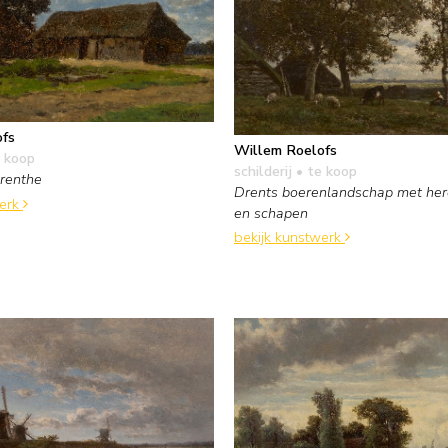
ofs
Willem Roelofs
 koop
schilderij
• te koop
Drenthe
Drents boerenlandschap met herd
werk
en schapen
bekijk kunstwerk