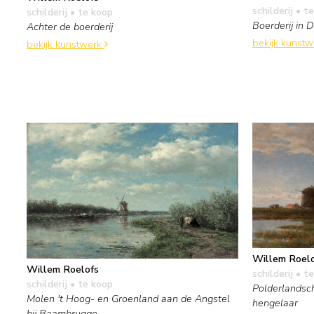
schilderij
• te
schilderij
• te koop
Boerderij in 
Achter de boerderij
bekijk kunst
bekijk kunstwerk
Willem Roel
Willem Roelofs
schilderij
• te
schilderij
• te koop
Polderlandsc
Molen 't Hoog- en Groenland aan de Angstel
hengelaar
bij Baambrugge