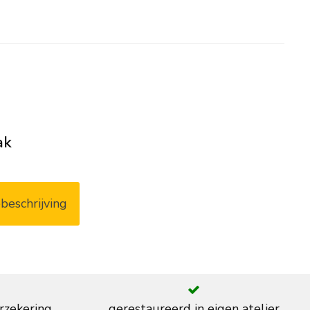
ak
beschrijving
rzekering
gerestaureerd in eigen atelier