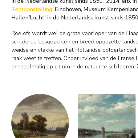
in de Nederlandse kunst sinds 1850’, 2014, afb. in
Tentoonstelling:
Eindhoven, Museum Kempenland, 
Hallen,’Lucht! in de Nederlandse kunst sinds 1850’
Roelofs wordt wel de grote voorloper van de Haa
toets het steeds wisselende effect van licht en s
schilderde bosgezichten en breed opgezette landsc
vastleggen. Een groot deel van zijn leven woonde hi
weidse en vlakke van het Hollandse polderlandsch
kwam vaak naar Nederland om te schilderen. We
raak weet te treffen. Onder invloed van de Franse B
er regelmatig op uit om in de natuur te schilderen. 