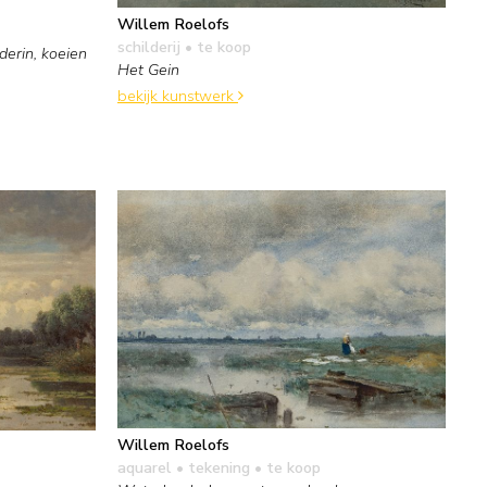
Willem Roelofs
schilderij
• te koop
erin, koeien
Het Gein
bekijk kunstwerk
Willem Roelofs
aquarel • tekening
• te koop