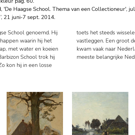
 kleur pag. 60.
'De Haagse School. Thema van een Collectioneur', ju
, 21 juni-7 sept. 2014.
gse School genoemd. Hij
chaduw op het landschap
happen waarin hij het
j in Brussel, maar hij
ap, met water en koeien
rk van hem hangt in de
arbizon School trok hij
meeste belangrijke Ned
Zo kon hij in een losse