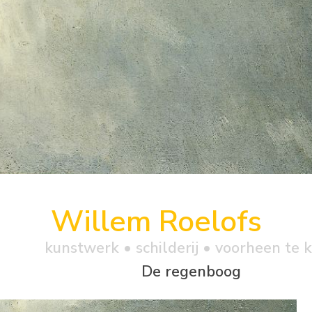
Willem Roelofs
kunstwerk •
schilderij
• voorheen te 
De regenboog