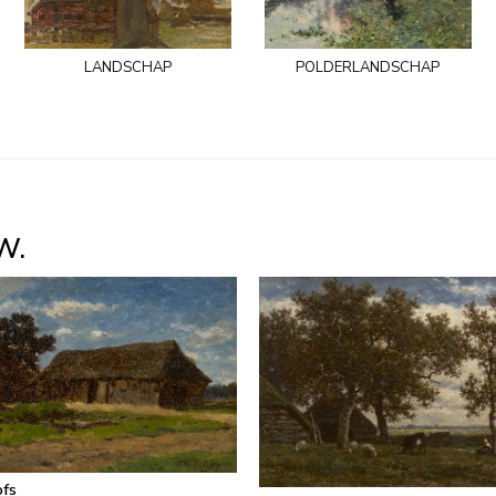
landschap
polderlandschap
W.
ofs