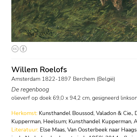
Willem Roelofs
Amsterdam 1822-1897 Berchem (België)
De regenboog
olieverf op doek
69,0
x
94,2
cm, gesigneerd linkso
Herkomst:
Kunsthandel Boussod, Valadon & Cie., 
Kupperman, Heelsum; Kunsthandel Kupperman, A
Literatuur:
Else Maas, Van Oosterbeek naar Haagse