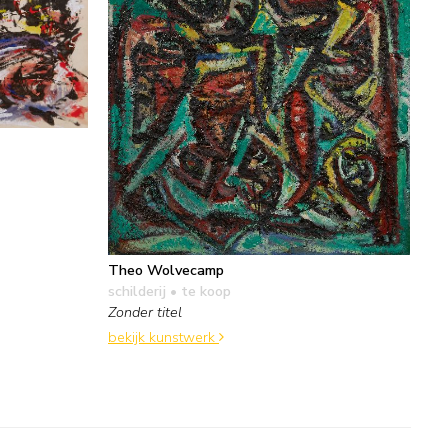
Theo Wolvecamp
schilderij
• te koop
Zonder titel
bekijk kunstwerk