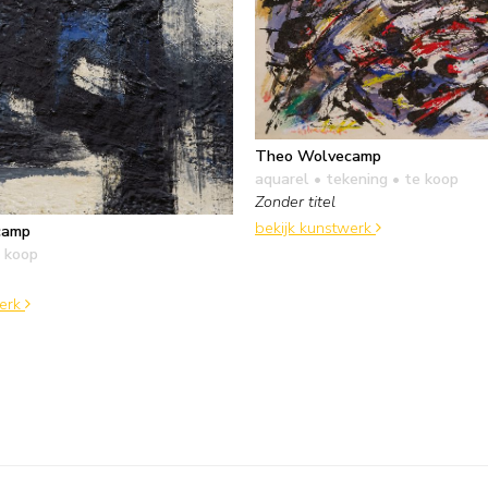
Theo Wolvecamp
aquarel • tekening
• te koop
Zonder titel
bekijk kunstwerk
camp
 koop
werk