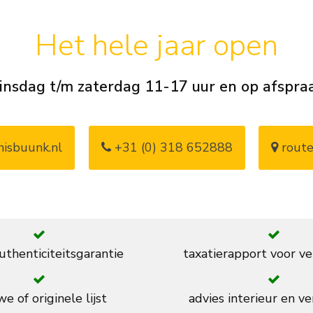
Het hele jaar open
insdag t/m zaterdag 11-17 uur en op afspra
isbuunk.nl
+31 (0) 318 652888
route
thenticiteitsgarantie
taxatierapport voor ve
e of originele lijst
advies interieur en ve