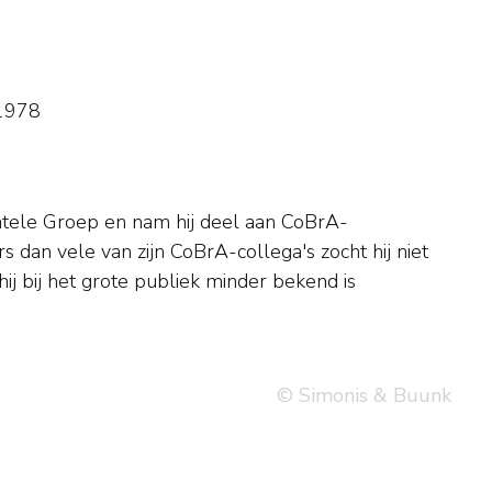
-1978
© Simonis & Buunk