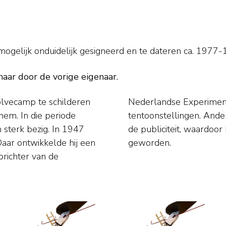
ogelijk onduidelijk gesigneerd en
te dateren ca. 1977
aar door de vorige eigenaar.
vecamp te schilderen
ij deel aan CoBrA-
sterk bezig. In 1947
iek minder bekend is
Daar ontwikkelde hij een
geworden.
prichter van de