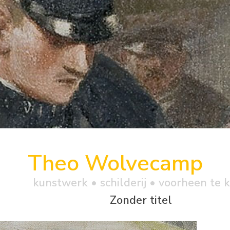
Theo Wolvecamp
kunstwerk •
schilderij
• voorheen te 
Zonder titel