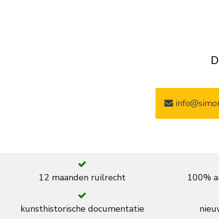
D
info@simon
12 maanden ruilrecht
100% au
kunsthistorische documentatie
nieuw