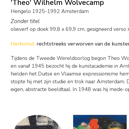
'Theo' Wilhelm Wolvecamp
Hengelo 1925-1992 Amsterdam
Zonder titel
olieverf op doek
99,8
x
69,9
cm, gesigneerd verso m
Herkomst:
rechtstreeks verworven van de kunsten
Tijdens de Tweede Wereldoorlog begon Theo Wol
Nederlandse Experimentele Groep en nam h
en vanaf 1945 bezocht hij de kunstacademie in Arnhem. In die periode
tentoonstellingen. Anders dan vele van zijn CoBrA-collega's zocht hij niet
hielden het Duitse en Vlaamse expressionisme hem 
de publiciteit, waardoor hij bij het grote publ
stopte hij met zijn studie en trok naar Amsterdam. 
eigen, abstracte beeldtaal. In 1948 was hij mede-o