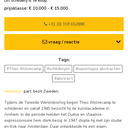
Dit schilderij is te koop.
prijsklasse: € 10.000 - € 15.000
+31 (0) 318 652888
vraag / reactie
Tags:
#Theo Wolvecamp
#schilderijen
#naoorlogse abstracten
#abstract
Herkomst:
part. bezit Zweden.
Tijdens de Tweede Wereldoorlog begon Theo Wolvecamp te
schilderen en vanaf 1945 bezocht hij de kunstacademie in
Arnhem. In die periode hielden het Duitse en Vlaamse
expressionisme hem sterk bezig. In 1947 stopte hij met zijn studie
en trok naar Amsterdam. Daar ontwikkelde hij een eigen,