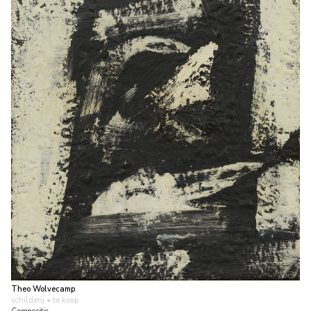
Theo Wolvecamp
schilderij
• te koop