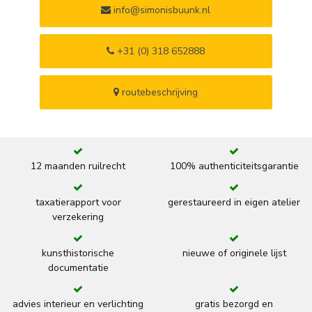
info@simonisbuunk.nl
+31 (0) 318 652888
routebeschrijving
12 maanden ruilrecht
100% authenticiteitsgarantie
taxatierapport voor
gerestaureerd in eigen atelier
verzekering
kunsthistorische
nieuwe of originele lijst
documentatie
advies interieur en verlichting
gratis bezorgd en