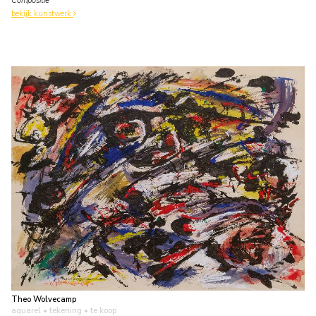
Compositie
bekijk kunstwerk
Theo Wolvecamp
aquarel • tekening
• te koop