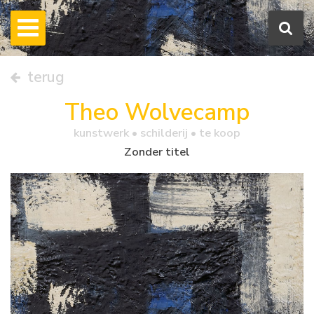
terug
Theo Wolvecamp
kunstwerk •
schilderij
• te koop
Zonder titel