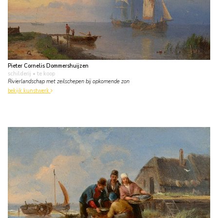
Pieter Cornelis Dommershuijzen
schilderij
• te koop
Rivierlandschap met zeilschepen bij opkomende zon
bekijk kunstwerk