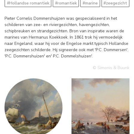
#Hollandse romantiek
#romantiek
#marine
#zeegezicht
Pieter Cornelis Dommershuijzen was gespecialiseerd in het
schilderen van zee- en riviergezichten, havengezichten,
schipbreuken en strandgezichten. Bron van inspiratie waren de
marines van Hermanus Koekkoek. In 1861 trok hij vermoedelijk
naar Engeland, waar hij voor de Engelse markt typisch Hollandse
zeegezichten schilderde. Hij signeerde ook met 'P.C. Dommersen',
'P.C. Dommershuizen' en' P.C. Dommelshuizen'.
© Simonis & Buunk