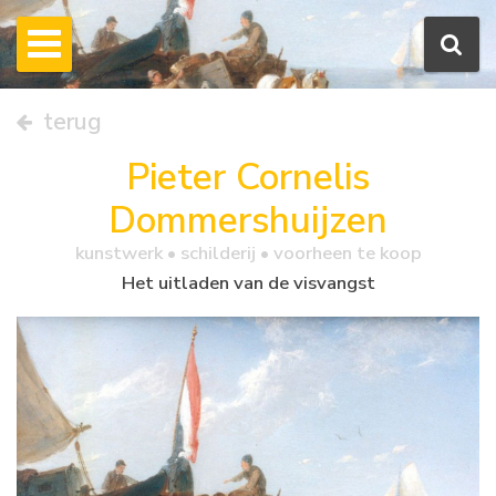
terug
Pieter Cornelis
Dommershuijzen
kunstwerk •
schilderij
• voorheen te koop
Het uitladen van de visvangst