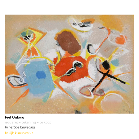
Piet Ouborg
aquarel • tekening
• te koop
In heftige beweging
bekijk kunstwerk