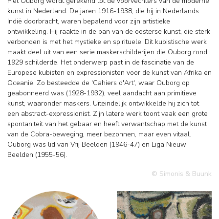
Piet Ouborg wordt gerekend tot de voorvechters van de moderne
kunst in Nederland. De jaren 1916-1938, die hij in Nederlands
Indië doorbracht, waren bepalend voor zijn artistieke
ontwikkeling. Hij raakte in de ban van de oosterse kunst, die sterk
verbonden is met het mystieke en spirituele. Dit kubistische werk
maakt deel uit van een serie maskerschilderijen die Ouborg rond
1929 schilderde. Het onderwerp past in de fascinatie van de
Europese kubisten en expressionisten voor de kunst van Afrika en
Oceanië. Zo besteedde de 'Cahiers d'Art', waar Ouborg op
geabonneerd was (1928-1932), veel aandacht aan primitieve
kunst, waaronder maskers. Uiteindelijk ontwikkelde hij zich tot
een abstract-expressionist. Zijn latere werk toont vaak een grote
spontaniteit van het gebaar en heeft verwantschap met de kunst
van de Cobra-beweging, meer bezonnen, maar even vitaal.
Ouborg was lid van Vrij Beelden (1946-47) en Liga Nieuw
Beelden (1955-56).
© Simonis & Buunk