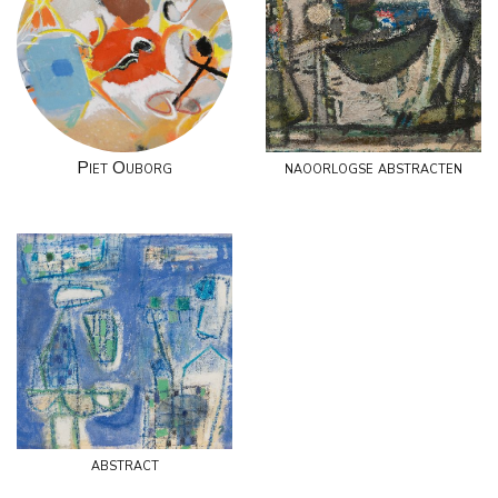
Piet Ouborg
naoorlogse abstracten
abstract