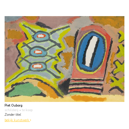
Piet Ouborg
schilderij
• te koop
Zonder titel
bekijk kunstwerk