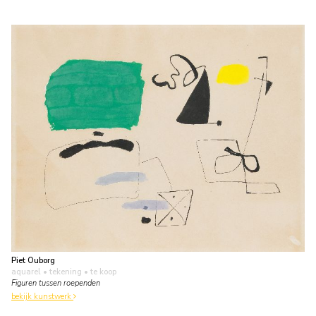
Piet Ouborg
aquarel • tekening
• te koop
Figuren tussen roependen
bekijk kunstwerk