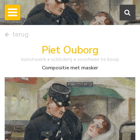
terug
Piet Ouborg
kunstwerk •
schilderij
• voorheen te koop
Compositie met masker