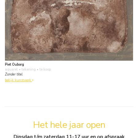
Piet Ouborg
aquarel • tekening
• te koop
Zonder titel
bekijk kunstwerk
Het hele jaar open
Dinsdag t/m zaterdag 11-17 uur en op afspraak