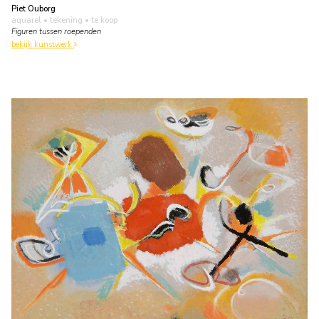
Piet Ouborg
aquarel • tekening
• te koop
Figuren tussen roependen
bekijk kunstwerk