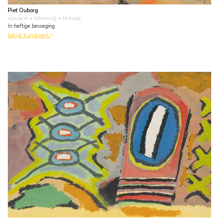
Piet Ouborg
aquarel • tekening
• te koop
In heftige beweging
bekijk kunstwerk