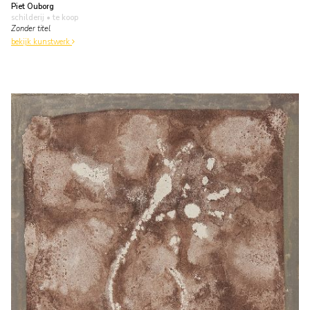
Piet Ouborg
schilderij
• te koop
Zonder titel
bekijk kunstwerk