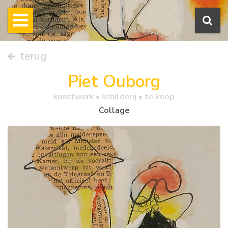
terug
Piet Ouborg
kunstwerk •
schilderij
• te koop
Collage