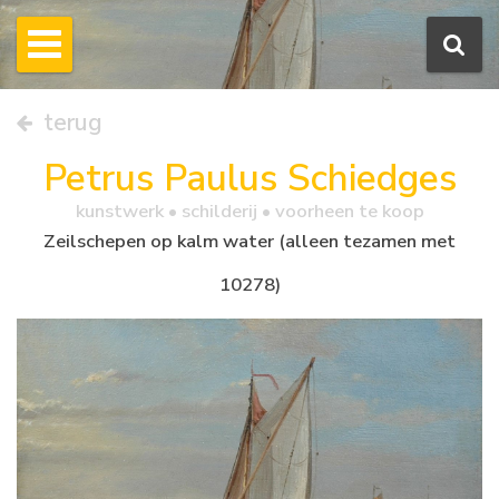
terug
Petrus Paulus Schiedges
kunstwerk •
schilderij
• voorheen te koop
Zeilschepen op kalm water (alleen tezamen met
10278)