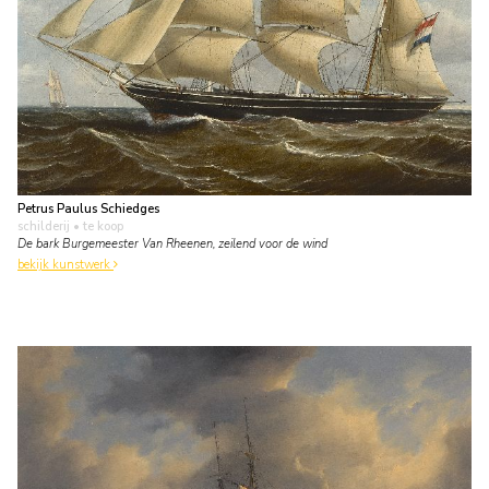
Petrus Paulus Schiedges
schilderij
• te koop
De bark Burgemeester Van Rheenen, zeilend voor de wind
bekijk kunstwerk