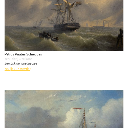
Petrus Paulus Schiedges
schilderij
• te koop
Een brik op woelige zee
bekijk kunstwerk