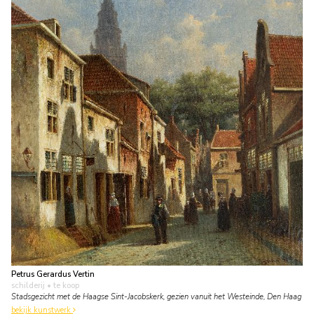
Petrus Gerardus Vertin
schilderij
• te koop
Stadsgezicht met de Haagse Sint-Jacobskerk, gezien vanuit het Westeinde, Den Haag
bekijk kunstwerk