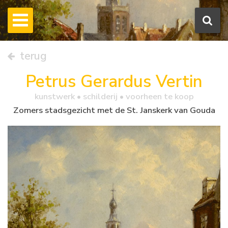
terug
Petrus Gerardus Vertin
kunstwerk •
schilderij
• voorheen te koop
Zomers stadsgezicht met de St. Janskerk van Gouda