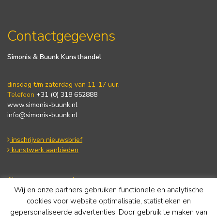
Contactgegevens
Simonis & Buunk Kunsthandel
dinsdag t/m zaterdag van 11-17 uur.
Telefoon
+31 (0) 318 652888
www.simonis-buunk.nl
info@simonis-buunk.nl
inschrijven nieuwsbrief
kunstwerk aanbieden
Algemene voorwaarden
Wij en onze partners gebruiken functionele en analytische
Privacy statement
Cookie Policy
cookies voor website optimalisatie, statistieken en
Disclaimer
gepersonaliseerde advertenties. Door gebruik te maken van