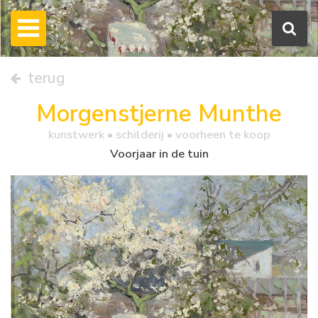
terug
Morgenstjerne Munthe
kunstwerk •
schilderij
• voorheen te koop
Voorjaar in de tuin