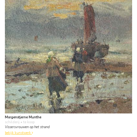
Morgenstjerne Munthe
schilderij
• te koop
Vissersvrouwen op het strand
bekijk kunstwerk