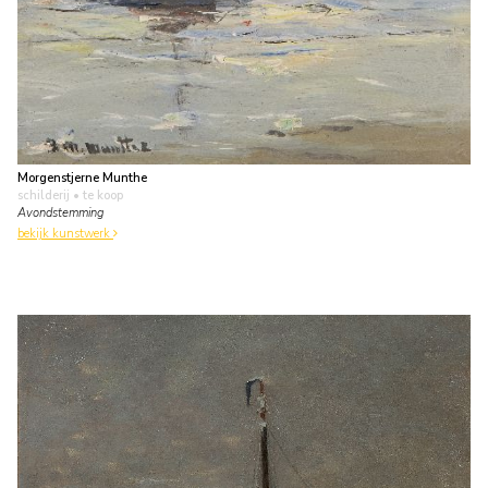
Morgenstjerne Munthe
schilderij
• te koop
Avondstemming
bekijk kunstwerk