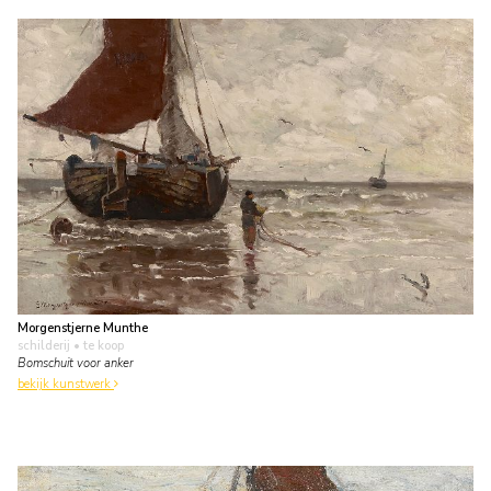
Morgenstjerne Munthe
schilderij
• te koop
Bomschuit voor anker
bekijk kunstwerk