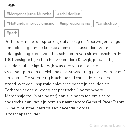
Tags:
#Morgenstjerne Munthe
#schilderijen
#Hollands impressionisme
#impressionisme
#landschap
#park
Gerhard Munthe, oorspronkelijk afkomstig uit Noorwegen, volgde
een opleiding aan de kunstacademie in Düsseldorf, waar hij
belangstelling kreeg voor het schilderen van strandgezichten. In
1901 vestigde hij zich in het vissersdorp Katwijk, populair bij
schilders uit die tijd. Katwijk was een van de laatste
vissersdorpen aan de Hollandse kust waar nog gevist werd vanaf
het strand. De verhuizing bracht hem dicht bij de zee en het
strand, wat veel inspiratie opleverde voor zijn schilderijen.
Gerhard voegde al vroeg het poëtische Noorse woord
'Morgenstjerne' (Morningstar) aan zijn naam toe om zich te
onderscheiden van zijn oom en naamgenoot Gerhard Peter Frantz
Wilhelm Munthe, destijds een bekende Noorse
landschapsschilder.
© Simonis & Buunk