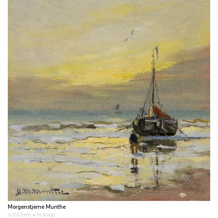
Morgenstjerne Munthe
schilderij
• te koop