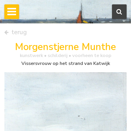
terug
Morgenstjerne Munthe
kunstwerk •
schilderij
• voorheen te koop
Vissersvrouw op het strand van Katwijk