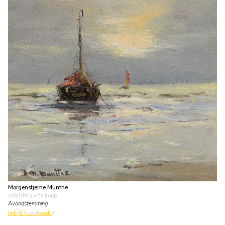
Morgenstjerne Munthe
schilderij
• te koop
Avondstemming
bekijk kunstwerk