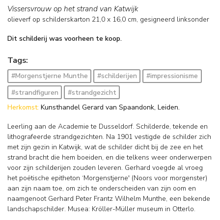
Vissersvrouw op het strand van Katwijk
olieverf op schilderskarton
21,0
x
16,0
cm, gesigneerd linksonder
Dit schilderij was voorheen te koop.
Tags:
#Morgenstjerne Munthe
#schilderijen
#impressionisme
#strandfiguren
#strandgezicht
Herkomst:
Kunsthandel Gerard van Spaandonk, Leiden.
Leerling aan de Academie te Dusseldorf. Schilderde, tekende en
lithografeerde strandgezichten. Na 1901 vestigde de schilder zich
met zijn gezin in Katwijk, wat de schilder dicht bij de zee en het
strand bracht die hem boeiden, en die telkens weer onderwerpen
voor zijn schilderijen zouden leveren. Gerhard voegde al vroeg
het poëtische epitheton ‘Morgenstjerne' (Noors voor morgenster)
aan zijn naam toe, om zich te onderscheiden van zijn oom en
naamgenoot Gerhard Peter Frantz Wilhelm Munthe, een bekende
landschapschilder. Musea: Kröller-Müller museum in Otterlo.