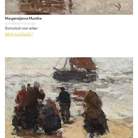
Morgenstjerne Munthe
schilderij
• te koop
Bomschuit voor anker
bekijk kunstwerk