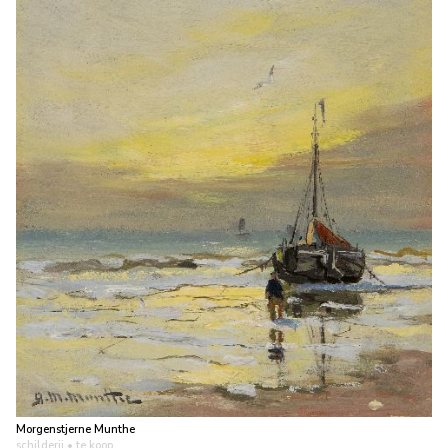
Morgenstjerne Munthe
schilderij
• te koop