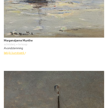
Morgenstjerne Munthe
schilderij
• te koop
Avondstemming
bekijk kunstwerk