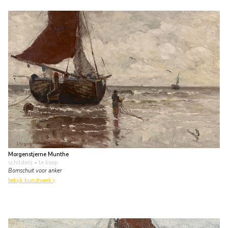
Morgenstjerne Munthe
schilderij
• te koop
Bomschuit voor anker
bekijk kunstwerk