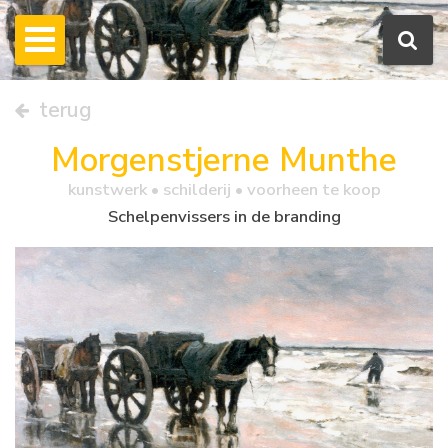
terug
Morgenstjerne Munthe
kunstwerk •
schilderij
• voorheen te koop
Schelpenvissers in de branding