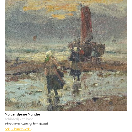
Morgenstjerne Munthe
schilderij
• te koop
Vissersvrouwen op het strand
bekijk kunstwerk