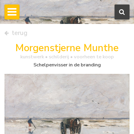
terug
Morgenstjerne Munthe
kunstwerk •
schilderij
• voorheen te koop
Schelpenvisser in de branding