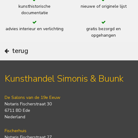
kunsthistorische
nieuwe of originele lijst
documentatie
advies interieur en verlichting
gratis bezorgd en
opgehangen
terug
Kunsthandel Simonis & Buunk
De Salons van de 19e Eeuw
Notaris Fischerstraat 30
6711 BD Ede
Nederland
Fischerhuis
Notaris Fischerstraat 27