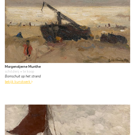
Morgenstjerne Munthe
schilderij
• te koop
Bomschuit op het strand
bekijk kunstwerk