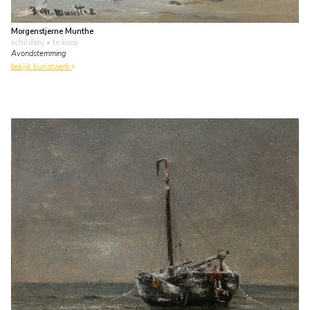
Morgenstjerne Munthe
schilderij
• te koop
Avondstemming
bekijk kunstwerk