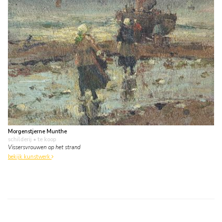
Morgenstjerne Munthe
schilderij
• te koop
Vissersvrouwen op het strand
bekijk kunstwerk