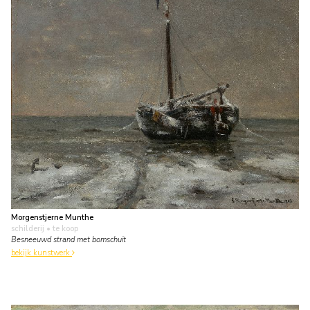
Morgenstjerne Munthe
schilderij
• te koop
Besneeuwd strand met bomschuit
bekijk kunstwerk