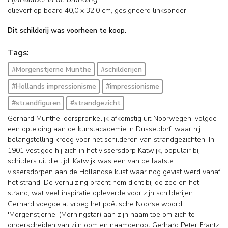
olieverf op board
40,0
x
32,0
cm, gesigneerd linksonder
Dit schilderij was voorheen te koop.
Tags:
#Morgenstjerne Munthe
#schilderijen
#Hollands impressionisme
#impressionisme
#strandfiguren
#strandgezicht
Gerhard Munthe, oorspronkelijk afkomstig uit Noorwegen, volgde
een opleiding aan de kunstacademie in Düsseldorf, waar hij
belangstelling kreeg voor het schilderen van strandgezichten. In
1901 vestigde hij zich in het vissersdorp Katwijk, populair bij
schilders uit die tijd. Katwijk was een van de laatste
vissersdorpen aan de Hollandse kust waar nog gevist werd vanaf
het strand. De verhuizing bracht hem dicht bij de zee en het
strand, wat veel inspiratie opleverde voor zijn schilderijen.
Gerhard voegde al vroeg het poëtische Noorse woord
'Morgenstjerne' (Morningstar) aan zijn naam toe om zich te
onderscheiden van zijn oom en naamgenoot Gerhard Peter Frantz