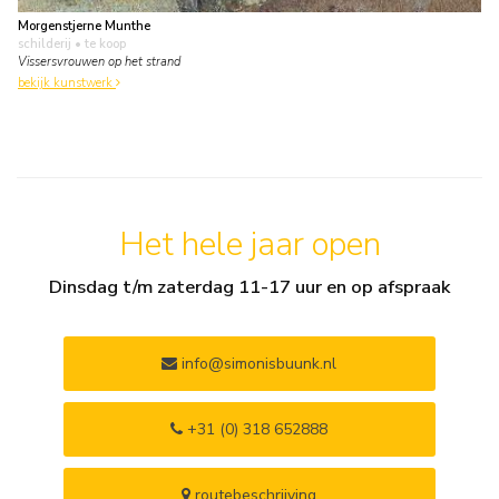
Morgenstjerne Munthe
schilderij
• te koop
Vissersvrouwen op het strand
bekijk kunstwerk
Het hele jaar open
Dinsdag t/m zaterdag 11-17 uur en op afspraak
info@simonisbuunk.nl
+31 (0) 318 652888
routebeschrijving