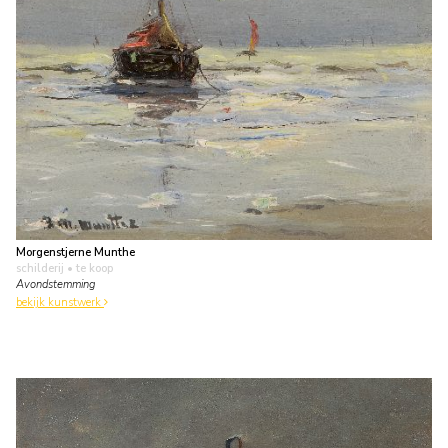
Morgenstjerne Munthe
schilderij
• te koop
Avondstemming
bekijk kunstwerk