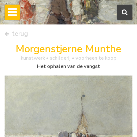
terug
Morgenstjerne Munthe
kunstwerk •
schilderij
• voorheen te koop
Het ophalen van de vangst