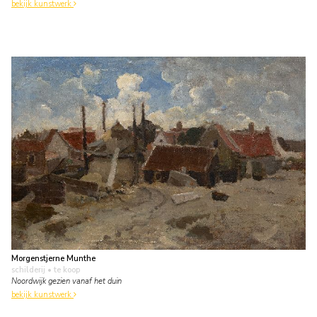
bekijk kunstwerk
Morgenstjerne Munthe
schilderij
• te koop
Noordwijk gezien vanaf het duin
bekijk kunstwerk