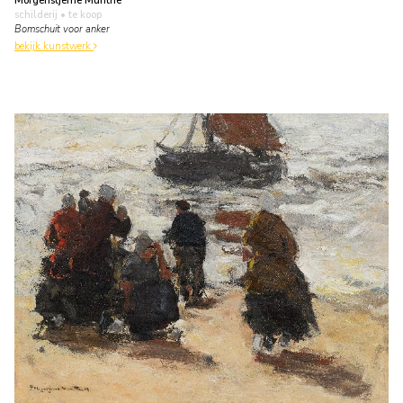
Morgenstjerne Munthe
schilderij
• te koop
Bomschuit voor anker
bekijk kunstwerk