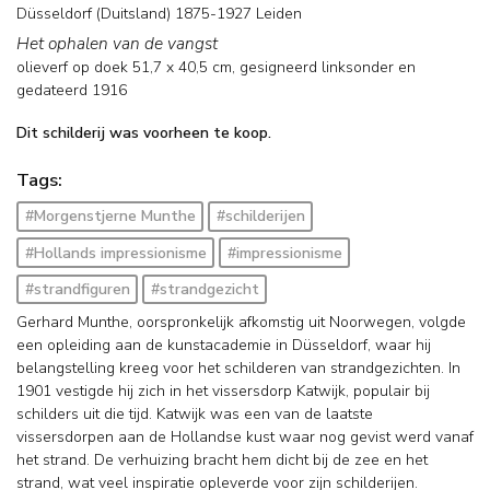
Düsseldorf (Duitsland) 1875-1927 Leiden
Het ophalen van de vangst
olieverf op doek
51,7
x
40,5
cm, gesigneerd linksonder en
gedateerd 1916
Dit schilderij was voorheen te koop.
Tags:
#Morgenstjerne Munthe
#schilderijen
#Hollands impressionisme
#impressionisme
#strandfiguren
#strandgezicht
Gerhard Munthe, oorspronkelijk afkomstig uit Noorwegen, volgde
een opleiding aan de kunstacademie in Düsseldorf, waar hij
belangstelling kreeg voor het schilderen van strandgezichten. In
1901 vestigde hij zich in het vissersdorp Katwijk, populair bij
schilders uit die tijd. Katwijk was een van de laatste
vissersdorpen aan de Hollandse kust waar nog gevist werd vanaf
het strand. De verhuizing bracht hem dicht bij de zee en het
strand, wat veel inspiratie opleverde voor zijn schilderijen.