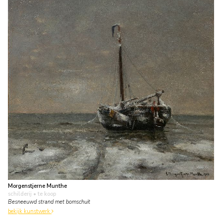
Morgenstjerne Munthe
schilderij
• te koop
Besneeuwd strand met bomschuit
bekijk kunstwerk