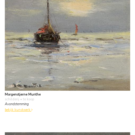
Morgenstjerne Munthe
schilderij
• te koop
Avondstemming
bekijk kunstwerk