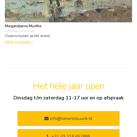
Morgenstjerne Munthe
schilderij
• te koop
Vissersvrouwen op het strand
bekijk kunstwerk
Het hele jaar open
Dinsdag t/m zaterdag 11-17 uur en op afspraak
info@simonisbuunk.nl
+31 (0) 318 652888