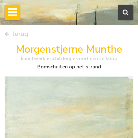
terug
Morgenstjerne Munthe
kunstwerk •
schilderij
• voorheen te koop
Bomschuiten op het strand