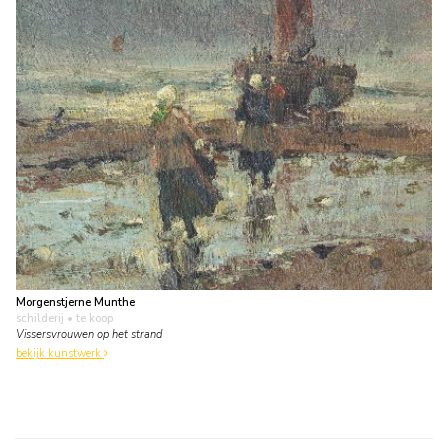
Morgenstjerne Munthe
schilderij
• te koop
Vissersvrouwen op het strand
bekijk kunstwerk