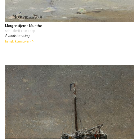
Morgenstjerne Munthe
schilderij
• te koop
Avondstemming
bekijk kunstwerk