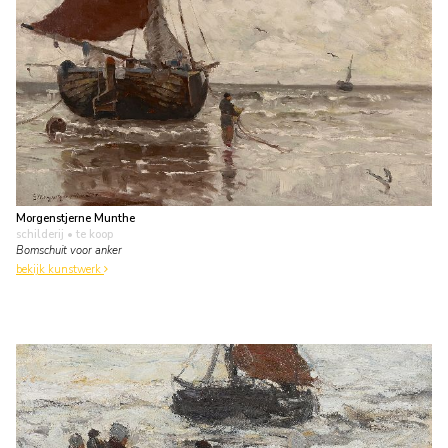
Morgenstjerne Munthe
schilderij
• te koop
Bomschuit voor anker
bekijk kunstwerk