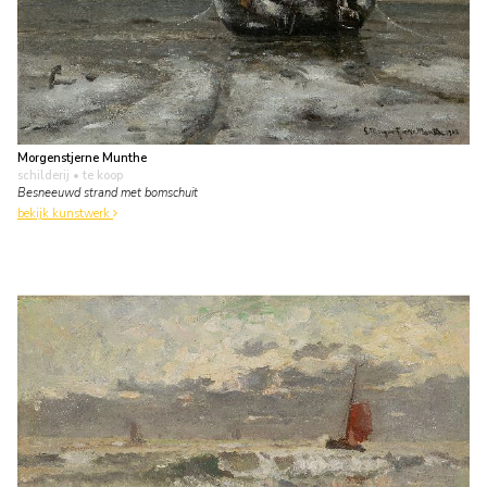
Morgenstjerne Munthe
schilderij
• te koop
Besneeuwd strand met bomschuit
bekijk kunstwerk