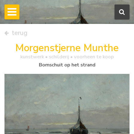
terug
Morgenstjerne Munthe
kunstwerk •
schilderij
• voorheen te koop
Bomschuit op het strand