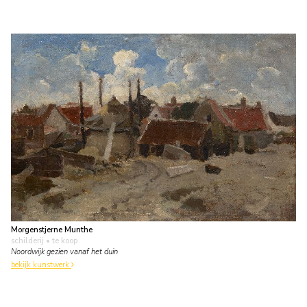
Morgenstjerne Munthe
schilderij
• te koop
Noordwijk gezien vanaf het duin
bekijk kunstwerk