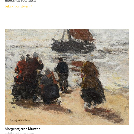
Bomschuit voor anker
bekijk kunstwerk
Morgenstjerne Munthe
schilderij
• te koop