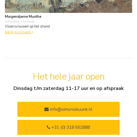
Morgenstjerne Munthe
schilderij
• te koop
Vissersvrouwen op het strand
bekijk kunstwerk
Het hele jaar open
Dinsdag t/m zaterdag 11-17 uur en op afspraak
info@simonisbuunk.nl
+31 (0) 318 652888