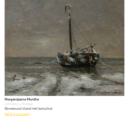
Morgenstjerne Munthe
schilderij
• te koop
Besneeuwd strand met bomschuit
bekijk kunstwerk