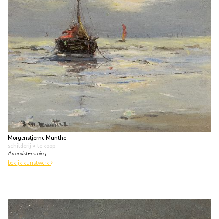
Morgenstjerne Munthe
schilderij
• te koop
Avondstemming
bekijk kunstwerk