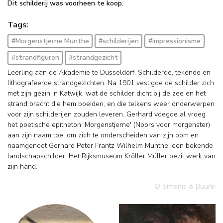
Dit schilderij was voorheen te koop.
Tags:
#Morgenstjerne Munthe
#schilderijen
#impressionisme
#strandfiguren
#strandgezicht
Leerling aan de Akademie te Dusseldorf. Schilderde, tekende en
lithografeerde strandgezichten. Na 1901 vestigde de schilder zich
met zijn gezin in Katwijk, wat de schilder dicht bij de zee en het
strand bracht die hem boeiden, en die telkens weer onderwerpen
voor zijn schilderijen zouden leveren. Gerhard voegde al vroeg
het poëtische epitheton ‘Morgenstjerne' (Noors voor morgenster)
aan zijn naam toe, om zich te onderscheiden van zijn oom en
naamgenoot Gerhard Peter Frantz Wilhelm Munthe, een bekende
landschapschilder. Het Rijksmuseum Kröller Müller bezit werk van
zijn hand.
© Simonis & Buunk