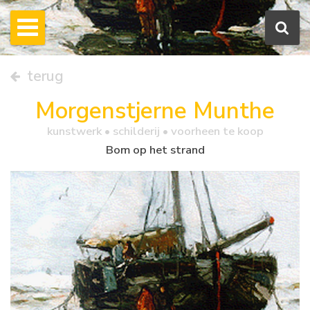
terug
Morgenstjerne Munthe
kunstwerk •
schilderij
• voorheen te koop
Bom op het strand