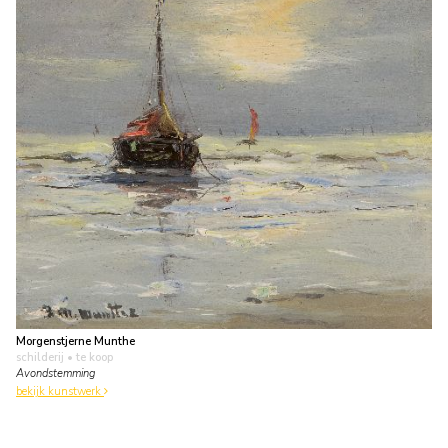
Morgenstjerne Munthe
schilderij
• te koop
Avondstemming
bekijk kunstwerk