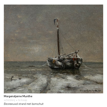
Morgenstjerne Munthe
schilderij
• te koop
Besneeuwd strand met bomschuit