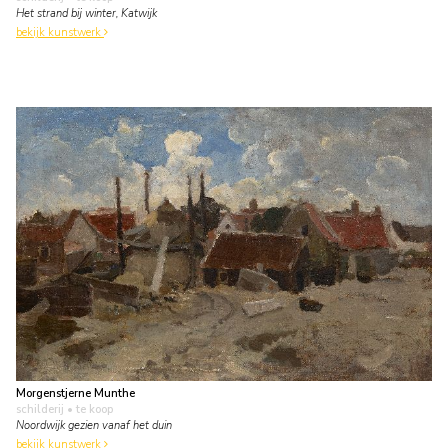
Het strand bij winter, Katwijk
bekijk kunstwerk
Morgenstjerne Munthe
schilderij
• te koop
Noordwijk gezien vanaf het duin
bekijk kunstwerk