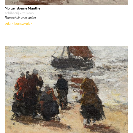
Morgenstjerne Munthe
schilderij
• te koop
Bomschuit voor anker
bekijk kunstwerk