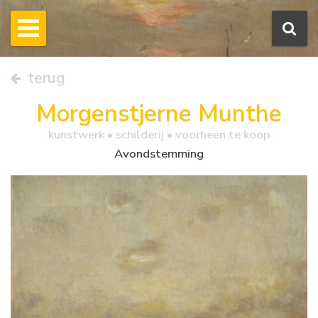
terug
Morgenstjerne Munthe
kunstwerk •
schilderij
• voorheen te koop
Avondstemming