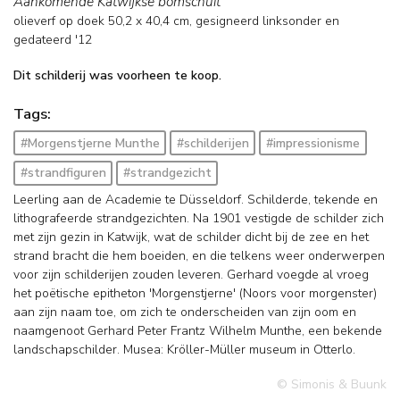
Aankomende Katwijkse bomschuit
olieverf op doek
50,2
x
40,4
cm, gesigneerd linksonder en
gedateerd '12
Dit schilderij was voorheen te koop.
Tags:
#Morgenstjerne Munthe
#schilderijen
#impressionisme
#strandfiguren
#strandgezicht
Leerling aan de Academie te Düsseldorf. Schilderde, tekende en
lithografeerde strandgezichten. Na 1901 vestigde de schilder zich
met zijn gezin in Katwijk, wat de schilder dicht bij de zee en het
strand bracht die hem boeiden, en die telkens weer onderwerpen
voor zijn schilderijen zouden leveren. Gerhard voegde al vroeg
het poëtische epitheton 'Morgenstjerne' (Noors voor morgenster)
aan zijn naam toe, om zich te onderscheiden van zijn oom en
naamgenoot Gerhard Peter Frantz Wilhelm Munthe, een bekende
landschapschilder. Musea: Kröller-Müller museum in Otterlo.
© Simonis & Buunk