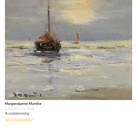
Morgenstjerne Munthe
schilderij
• te koop
Avondstemming
bekijk kunstwerk