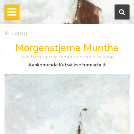
terug
Morgenstjerne Munthe
kunstwerk •
schilderij
• voorheen te koop
Aankomende Katwijkse bomschuit