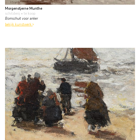
Morgenstjerne Munthe
schilderij
• te koop
Bomschuit voor anker
bekijk kunstwerk