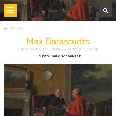
terug
Max Barascudts
kunstwerk •
schilderij
• voorheen te koop
De kardinale schaakzet