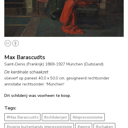
Max Barascudts
Saint-Denis (Frankrijk) 1869-1927 München (Duitsland)
De kardinale schaakzet
olieverf op paneel
40,0
x
50,0
cm, gesigneerd rechtsonder
annotatie rechtsonder: 'München'
Dit schilderij was voorheen te koop.
Tags:
#Max Barascudts
#schilderijen
#impressionisme
#overig buitenlands impressionisme
#genre
#schaken