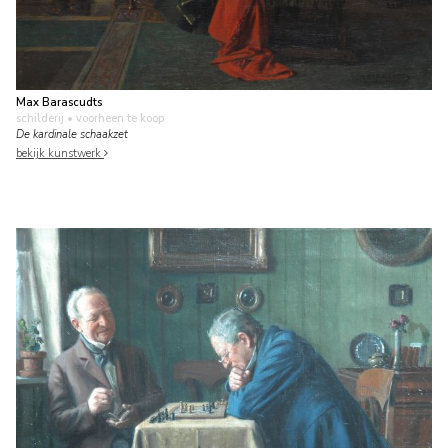
Max Barascudts
schilderij
• voorheen te koop
De kardinale schaakzet
bekijk kunstwerk