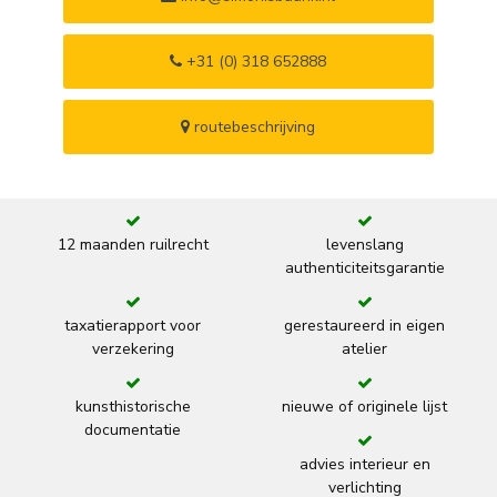
+31 (0) 318 652888
routebeschrijving
12 maanden ruilrecht
levenslang
authenticiteitsgarantie
taxatierapport voor
gerestaureerd in eigen
verzekering
atelier
kunsthistorische
nieuwe of originele lijst
documentatie
advies interieur en
verlichting