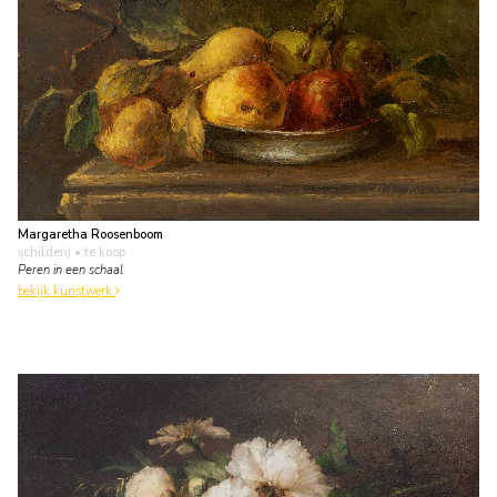
Margaretha Roosenboom
schilderij
• te koop
Peren in een schaal
bekijk kunstwerk