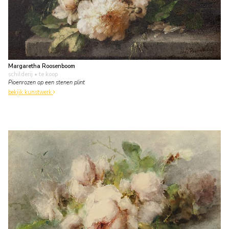
Margaretha Roosenboom
schilderij
• te koop
Pioenrozen op een stenen plint
bekijk kunstwerk