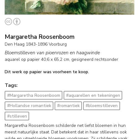
Margaretha Roosenboom
Den Haag 1843-1896 Voorburg
Bloemstilleven van pioenrozen en haagwinde
aquarel op papier
40,6
x
65,2
cm, gesigneerd rechtsonder
Dit werk op papier was voorheen te koop.
Tags:
#Margaretha Roosenboom
#aquarellen en tekeningen
#Hollandse romantiek
#romantiek
#bloemstilleven
#stilleven
Margaretha Roosenboom schilderde net liefst bloemen in hun
meest natuurlijke staat. Dat betekent dat in haar stillevens ook
wilde en uitgebloeide bloemen voorkomen. Zij schilderde vaak