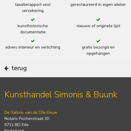
taxatierapport voor
gerestaureerd in eigen atelier
verzekering
kunsthistorische
nieuwe of originele lijst
documentatie
advies interieur en verlichting
gratis bezorgd en
opgehangen
terug
Kunsthandel Simonis & Buunk
De Salons van de 19e Eeuw
Notaris Fischerstraat 30
6711 BD Ede
Nederland