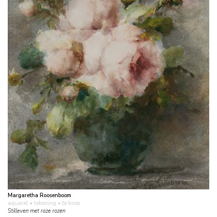
Margaretha Roosenboom
aquarel • tekening
• te koop
Stilleven met roze rozen