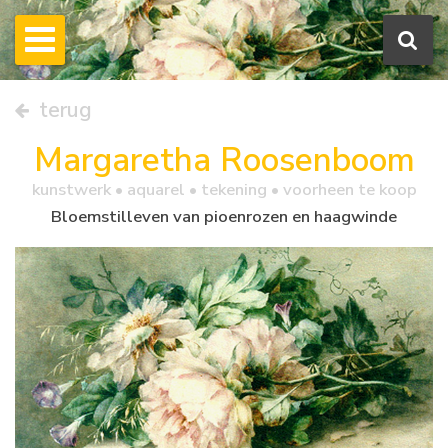
terug
Margaretha Roosenboom
kunstwerk •
aquarel
• tekening • voorheen te koop
Bloemstilleven van pioenrozen en haagwinde