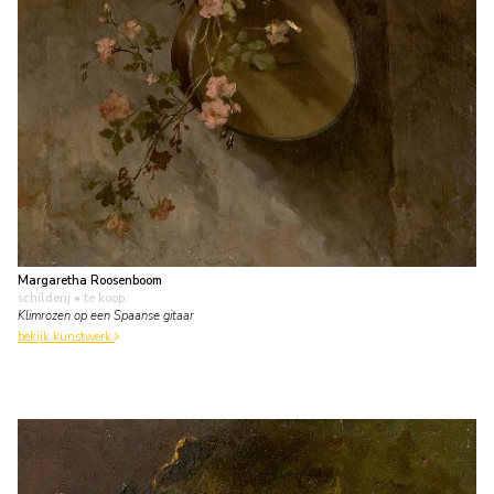
Margaretha Roosenboom
schilderij
• te koop
Klimrozen op een Spaanse gitaar
bekijk kunstwerk