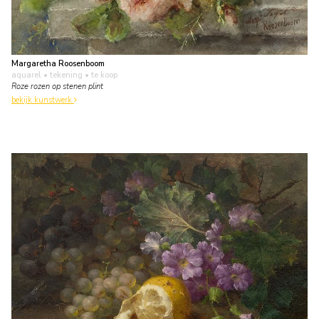
Margaretha Roosenboom
aquarel • tekening
• te koop
Roze rozen op stenen plint
bekijk kunstwerk