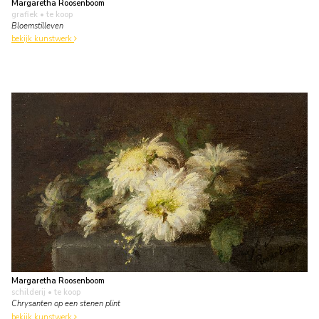
Margaretha Roosenboom
grafiek
• te koop
Bloemstilleven
bekijk kunstwerk
Margaretha Roosenboom
schilderij
• te koop
Chrysanten op een stenen plint
bekijk kunstwerk