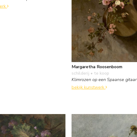
werk
Margaretha Roosenboom
schilderij
• te koop
Klimrozen op een Spaanse gitaar
bekijk kunstwerk