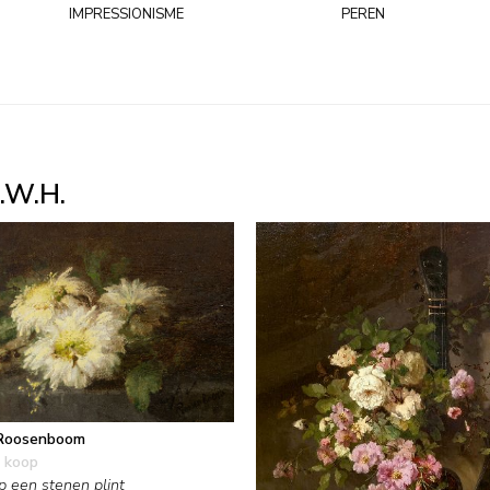
impressionisme
peren
.W.H.
Roosenboom
 koop
 een stenen plint