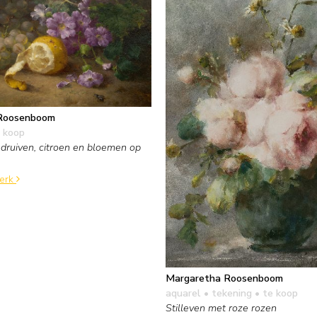
Roosenboom
 koop
 druiven, citroen en bloemen op
werk
Margaretha Roosenboom
aquarel • tekening
• te koop
Stilleven met roze rozen