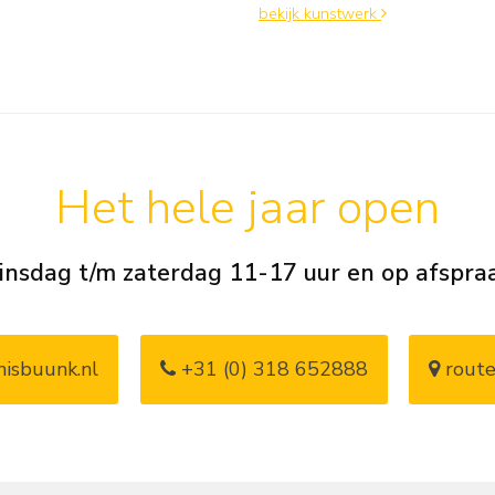
bekijk kunstwerk
Het hele jaar open
insdag t/m zaterdag 11-17 uur en op afspra
isbuunk.nl
+31 (0) 318 652888
route