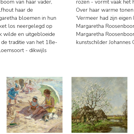
nboom van haar vader,
derijen en aquarellen.
lfhout haar de
 een tijdgenoot
argaretha bloemen in hun
n gulden kleurengamma,
oeket los neergelegd op
nzende nuanceringen’.
k wilde en uitgebloeide
te Voorburg met de
e traditie van het 18e-
kunstschilder Johannes G
loemsoort - dikwijls