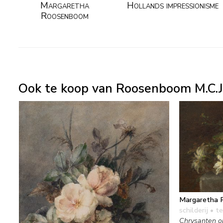
Margaretha
Hollands impressionisme
Roosenboom
Ook te koop van Roosenboom M.C.J
Margaretha 
schilderij
• te
Chrysanten op