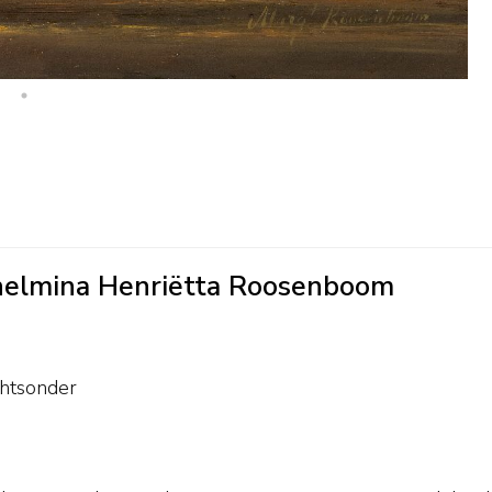
lhelmina Henriëtta Roosenboom
chtsonder