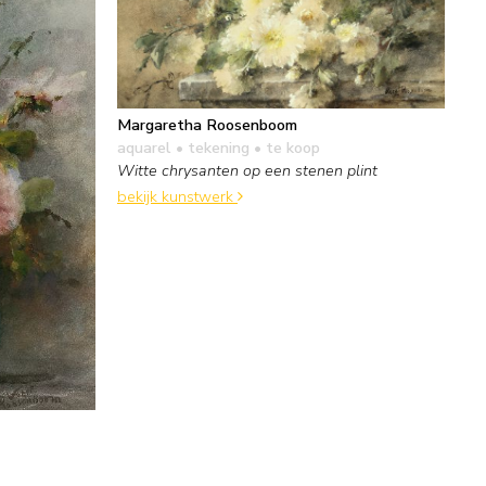
Margaretha Roosenboom
aquarel • tekening
• te koop
Witte chrysanten op een stenen plint
bekijk kunstwerk