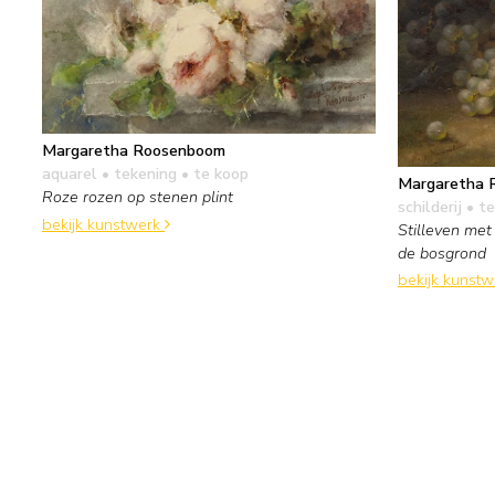
Margaretha Roosenboom
aquarel • tekening
• te koop
Margaretha 
Roze rozen op stenen plint
schilderij
• te
bekijk kunstwerk
Stilleven met
de bosgrond
bekijk kunst