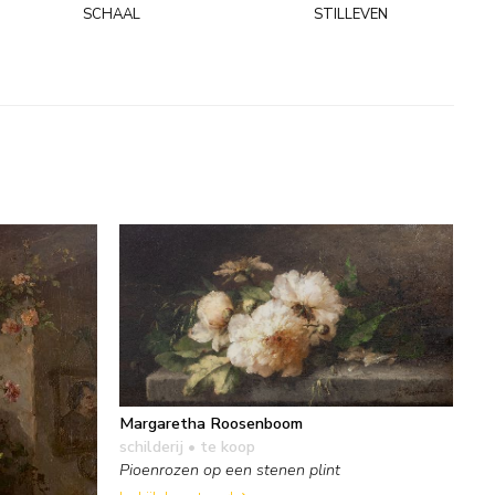
schaal
stilleven
Margaretha Roosenboom
schilderij
• te koop
Pioenrozen op een stenen plint