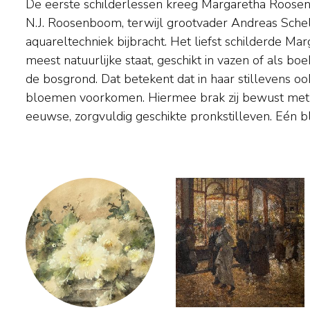
De eerste schilderlessen kreeg Margaretha Roose
rozen - vormt vaak het hoofdmotief van haar schil
N.J. Roosenboom, terwijl grootvader Andreas Sche
Over haar warme tonen en specifieke kleurgebruik schreef
aquareltechniek bijbracht. Het liefst schilderde M
‘Vermeer had zijn eigen blauw (…) Rembrandt zij
meest natuurlijke staat, geschikt in vazen of als b
Margaretha Roosenboom haar, als roze paarlen gla
de bosgrond. Dat betekent dat in haar stillevens oo
Margaretha Roosenboom trouwde in 1892 
bloemen voorkomen. Hiermee brak zij bewust met d
eeuwse, zorgvuldig geschikte pronkstilleven. Eén b