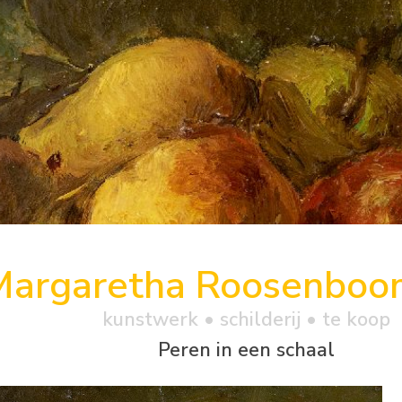
Margaretha Roosenboo
kunstwerk •
schilderij
• te koop
Peren in een schaal