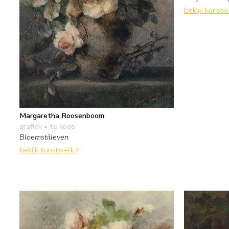
bekijk kunst
Margaretha Roosenboom
grafiek
• te koop
Bloemstilleven
bekijk kunstwerk