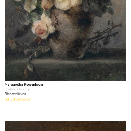
Margaretha Roosenboom
grafiek
• te koop
Bloemstilleven
bekijk kunstwerk