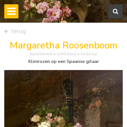
terug
Margaretha Roosenboom
kunstwerk •
schilderij
• te koop
Klimrozen op een Spaanse gitaar