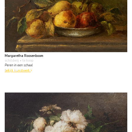
Margaretha Roosenboom
schilderij
• te koop
Peren in een schaal
bekijk kunstwerk