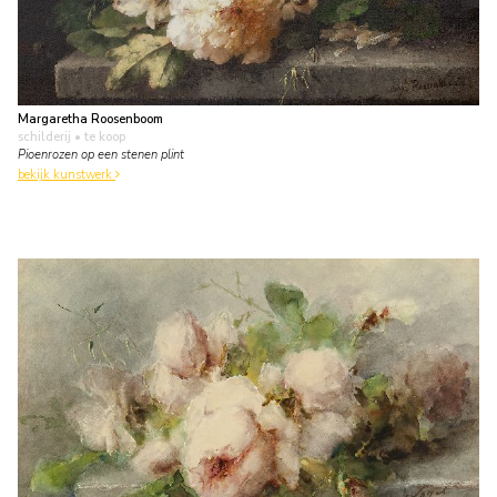
Margaretha Roosenboom
schilderij
• te koop
Pioenrozen op een stenen plint
bekijk kunstwerk