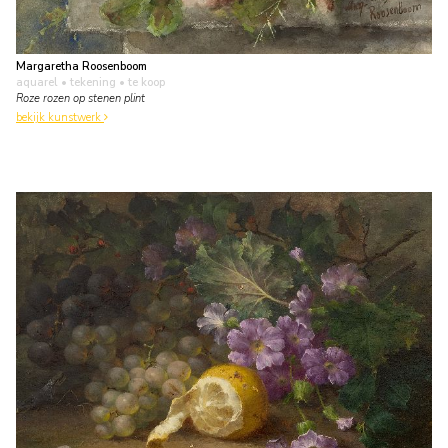
Margaretha Roosenboom
aquarel • tekening
• te koop
Roze rozen op stenen plint
bekijk kunstwerk