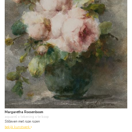
Margaretha Roosenboom
aquarel • tekening
• te koop
Stilleven met roze rozen
bekijk kunstwerk