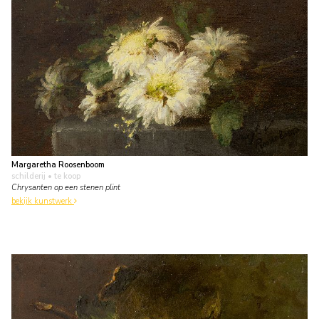
Margaretha Roosenboom
schilderij
• te koop
Chrysanten op een stenen plint
bekijk kunstwerk