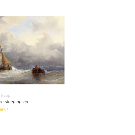
 koop
en sloep op zee
werk