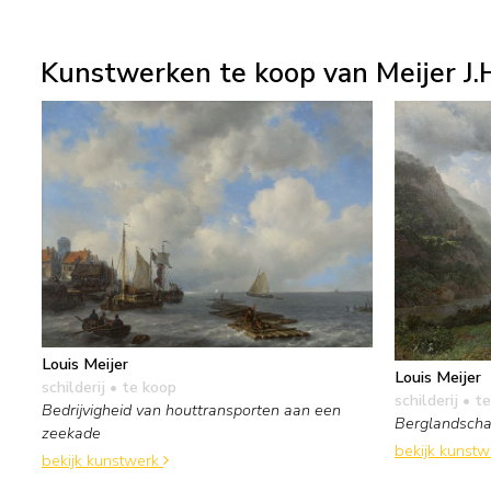
Kunstwerken te koop van Meijer J.H
Louis Meijer
Louis Meijer
schilderij
• te koop
schilderij
• te
Bedrijvigheid van houttransporten aan een
Berglandscha
zeekade
bekijk kunst
bekijk kunstwerk