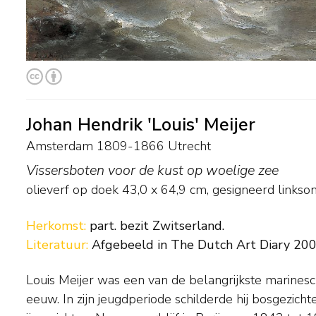
Johan Hendrik 'Louis' Meijer
Amsterdam 1809-1866 Utrecht
Vissersboten voor de kust op woelige zee
olieverf op doek
43,0
x
64,9
cm, gesigneerd linkso
Herkomst:
part. bezit Zwitserland.
Literatuur:
Afgebeeld in The Dutch Art Diary 200
Louis Meijer was een van de belangrijkste marines
transparante water en de reflectie van lucht en zon 
eeuw. In zijn jeugdperiode schilderde hij bosgezich
veel leerlingen, onder andere M.F.H. de Haas, G.J. Hof