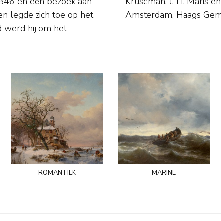
t 1846 en een bezoek aan
: o.a. Rijksmuseum in
en legde zich toe op het
Amsterdam, Haags Gem
 werd hij om het
romantiek
marine