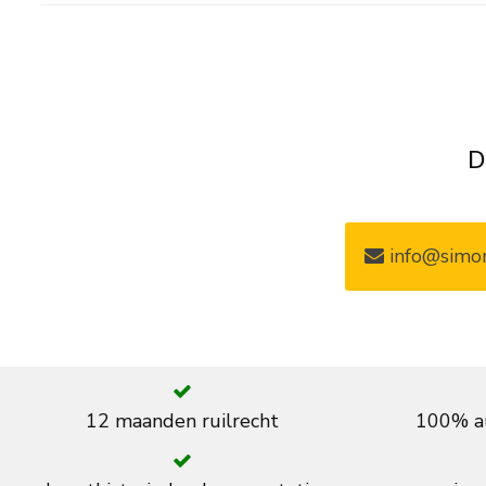
D
info@simon
12 maanden ruilrecht
100% au