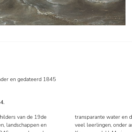
nder en
gedateerd 1845
4.
childers van de 19de
op de golven. Hij had
ten, landschappen en
fmann, G.L. Kiers, J.