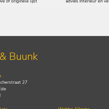
e of originele lijst
advies interieur en ve
 & Buunk
s
scherstraat 27
Ede
d
Wobbe Alkema