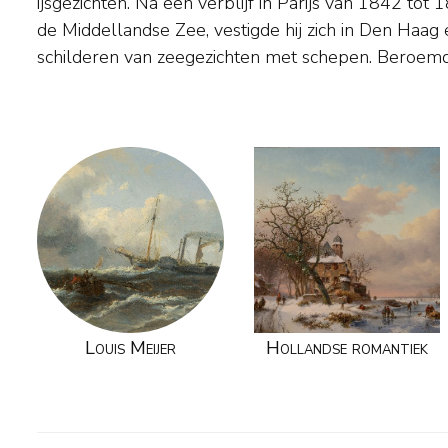
ijsgezichten. Na een verblijf in Parijs van 1842 to
Kruseman, J. H. Maris en P.P. Schiedges. Musea
de Middellandse Zee, vestigde hij zich in Den Haag 
schilderen van zeegezichten met schepen. Beroemd
Louis Meijer
Hollandse romantiek