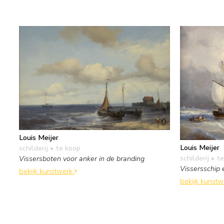
Louis Meijer
Louis Meijer
schilderij
• te koop
schilderij
• te
Vissersboten voor anker in de branding
Vissersschip 
bekijk kunstwerk
bekijk kunst