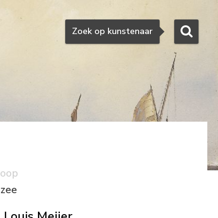
Zoeken
Zoek op kunstenaar
koop
 zee
Louis Meijer