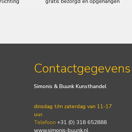
rlichting
gratis bezorgd en opgehangen
Contactgegevens
Simonis & Buunk Kunsthandel
dinsdag t/m zaterdag van 11-17
uur.
Telefoon
+31 (0) 318 652888
www.simonis-buunk.nl