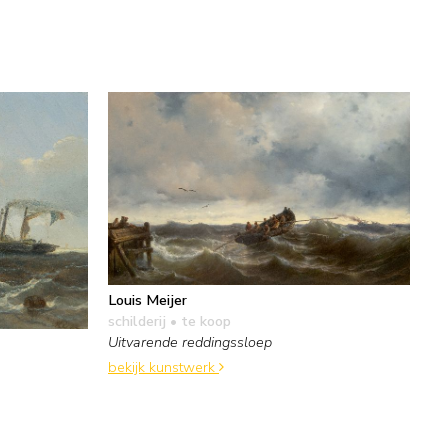
Louis Meijer
schilderij
• te koop
Uitvarende reddingssloep
bekijk kunstwerk