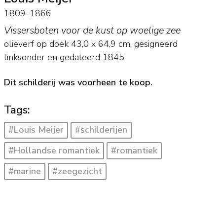
1809-1866
Vissersboten voor de kust op woelige zee
olieverf op doek
43,0
x
64,9
cm, gesigneerd
linksonder en
gedateerd 1845
Dit schilderij was voorheen te koop.
Tags:
#Louis Meijer
#schilderijen
#Hollandse romantiek
#romantiek
#marine
#zeegezicht