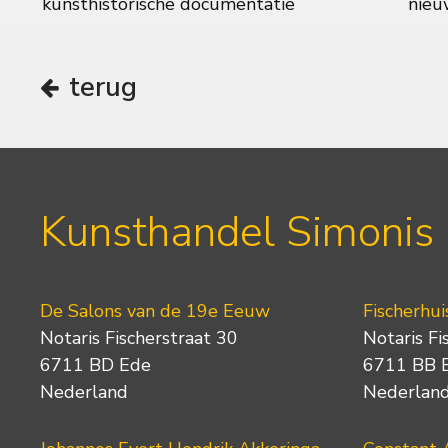
kunsthistorische documentatie
nieuw
terug
Kunsthandel Simonis
De Salons van de 19e Eeuw
Fischerhui
Notaris Fischerstraat 30
Notaris Fi
6711 BD Ede
6711 BB 
Nederland
Nederlan