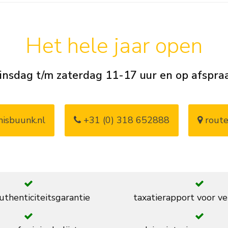
Het hele jaar open
insdag t/m zaterdag 11-17 uur en op afspra
isbuunk.nl
+31 (0) 318 652888
route
thenticiteitsgarantie
taxatierapport voor ve