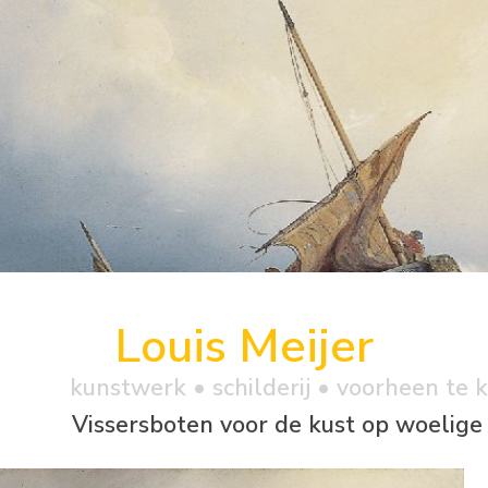
Louis Meijer
kunstwerk •
schilderij
• voorheen te 
Vissersboten voor de kust op woelige