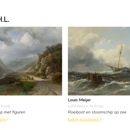
.L.
Louis Meijer
 koop
schilderij
• te koop
p met figuren
Roeiboot en stoomschip op zee
werk
bekijk kunstwerk