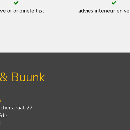
e of originele lijst
advies interieur en ve
 & Buunk
s
scherstraat 27
Ede
d