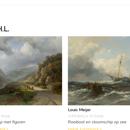
.L.
Louis Meijer
 koop
schilderij
• te koop
p met figuren
Roeiboot en stoomschip op zee
werk
bekijk kunstwerk