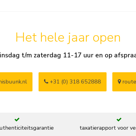
Het hele jaar open
insdag t/m zaterdag 11-17 uur en op afspra
isbuunk.nl
+31 (0) 318 652888
route
thenticiteitsgarantie
taxatierapport voor ve