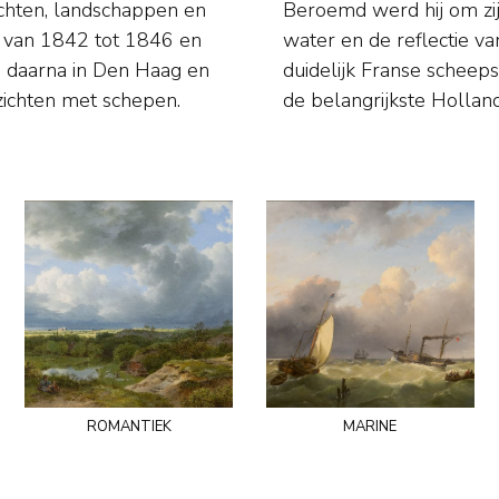
ichten, landschappen en
ve van het transparante
js van 1842 tot 1846 en
en. Soms schilderde hij
ch daarna in Den Haag en
erlingen en was een van
zichten met schepen.
de belangrijkste Hollan
romantiek
marine