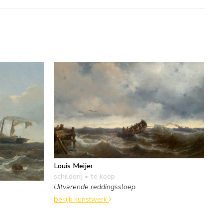
Louis Meijer
schilderij
• te koop
Uitvarende reddingssloep
bekijk kunstwerk