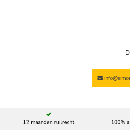
D
info@simon
12 maanden ruilrecht
100% au