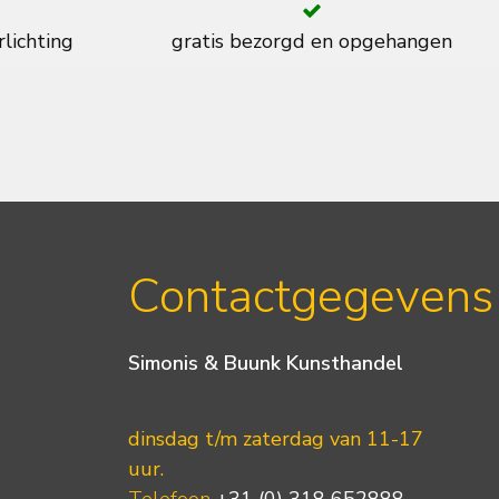
rlichting
gratis bezorgd en opgehangen
Contactgegevens
Simonis & Buunk Kunsthandel
dinsdag t/m zaterdag van 11-17
uur.