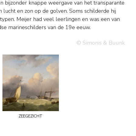
dse marineschilders van de 19e eeuw.
© Simonis & Buunk
zeegezicht