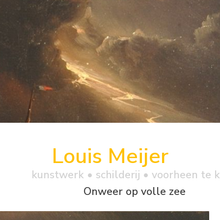
Louis Meijer
kunstwerk •
schilderij
• voorheen te 
Onweer op volle zee