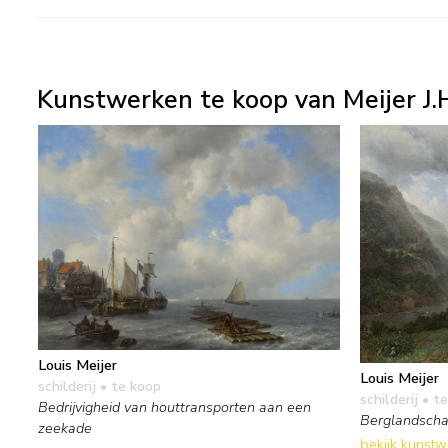
Kunstwerken te koop van Meijer J.H
Louis Meijer
Louis Meijer
schilderij
• te koop
schilderij
• te
Bedrijvigheid van houttransporten aan een
Berglandscha
zeekade
bekijk kunst