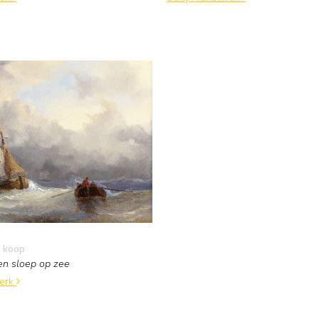
 koop
en sloep op zee
werk