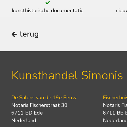
kunsthistorische documentatie
nieuw
terug
Kunsthandel Simonis
De Salons van de 19e Eeuw
Fischerhui
Notaris Fischerstraat 30
Notaris Fi
6711 BD Ede
6711 BB 
Nederland
Nederlan