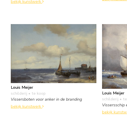
bekijk kunstwerk
Louis Meijer
Louis Meijer
schilderij
• te koop
schilderij
• te
Vissersboten voor anker in de branding
Vissersschip 
bekijk kunstwerk
bekijk kunst