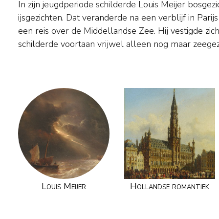
In zijn jeugdperiode schilderde Louis Meijer bosgez
Beroemd werd hij om zijn bijzonder knappe weerga
ijsgezichten. Dat veranderde na een verblijf in Pari
water en de reflectie van lucht en zon op de golv
een reis over de Middellandse Zee. Hij vestigde zi
duidelijk Franse scheepstypen. Meijer had veel le
schilderde voortaan vrijwel alleen nog maar zeege
Louis Meijer
Hollandse romantiek