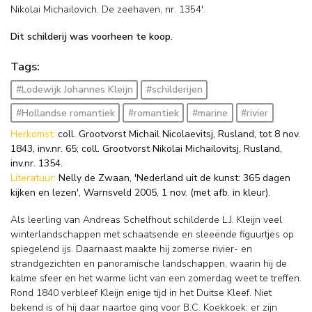
Nikolai Michailovich. De zeehaven, nr. 1354'.
Dit schilderij was voorheen te koop.
Tags:
#Lodewijk Johannes Kleijn
#schilderijen
#Hollandse romantiek
#romantiek
#marine
#rivier
Herkomst:
coll. Grootvorst Michail Nicolaevitsj, Rusland, tot 8 nov.
1843, inv.nr. 65; coll. Grootvorst Nikolai Michailovitsj, Rusland,
inv.nr. 1354.
Literatuur:
Nelly de Zwaan, 'Nederland uit de kunst: 365 dagen
kijken en lezen', Warnsveld 2005, 1 nov. (met afb. in kleur).
Als leerling van Andreas Schelfhout schilderde L.J. Kleijn veel
winterlandschappen met schaatsende en sleeënde figuurtjes op
spiegelend ijs. Daarnaast maakte hij zomerse rivier- en
strandgezichten en panoramische landschappen, waarin hij de
kalme sfeer en het warme licht van een zomerdag weet te treffen.
Rond 1840 verbleef Kleijn enige tijd in het Duitse Kleef. Niet
bekend is of hij daar naartoe ging voor B.C. Koekkoek: er zijn