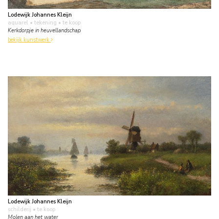
Lodewijk Johannes Kleijn
aquarel • tekening
• te koop
Kerkdorpje in heuvellandschap
bekijk kunstwerk
Lodewijk Johannes Kleijn
schilderij
• te koop
Molen aan het water