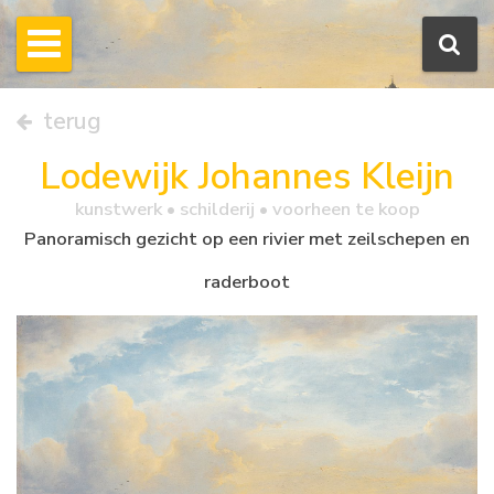
terug
Lodewijk Johannes Kleijn
kunstwerk •
schilderij
• voorheen te koop
Panoramisch gezicht op een rivier met zeilschepen en
raderboot