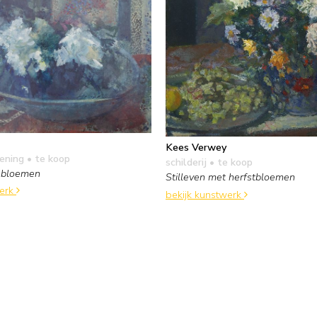
Kees Verwey
kening
• te koop
schilderij
• te koop
t bloemen
Stilleven met herfstbloemen
werk
bekijk kunstwerk