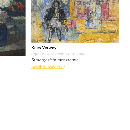
Kees Verwey
aquarel • tekening
• te koop
Straatgezicht met vrouw
bekijk kunstwerk