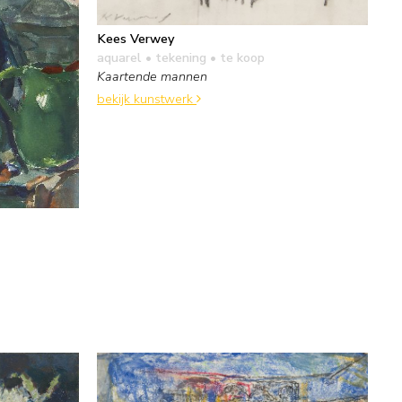
Kees Verwey
aquarel • tekening
• te koop
Kaartende mannen
bekijk kunstwerk