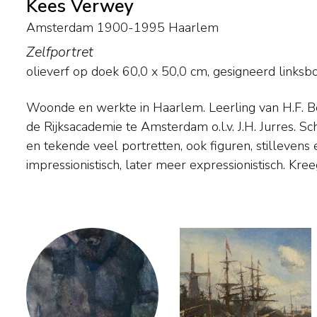
Kees Verwey
Amsterdam 1900-1995 Haarlem
Zelfportret
olieverf op doek
60,0
x
50,0
cm, gesigneerd links
Woonde en werkte in Haarlem. Leerling van H.F. B
‘Rembrandtprijs' Leiden. Musea: Frans Halsmuseum 
de Rijksacademie te Amsterdam o.l.v. J.H. Jurres. Schilderde, aquarelleerde
Abbemuseum Eindhoven, Haags Gemeentemuseum, Singer Museum
en tekende veel portretten, ook figuren, stillevens enz.
impressionistisch, later meer expressionistisch. Kre