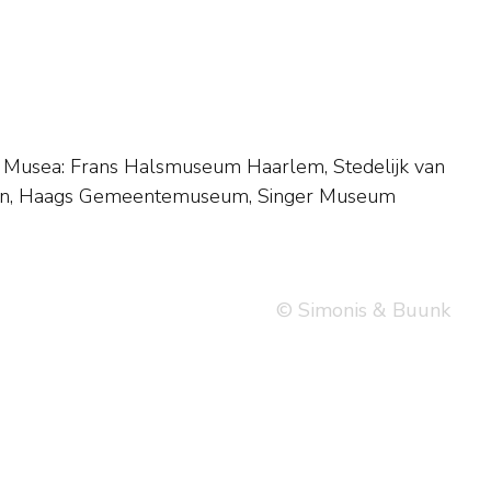
© Simonis & Buunk