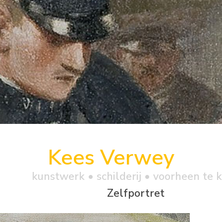
Kees Verwey
kunstwerk •
schilderij
• voorheen te 
Zelfportret