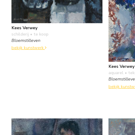
Kees Verwey
schilderij
• te koop
Bloemstilleven
bekijk kunstwerk
Kees Verwey
aquarel • te
Bloemstillev
bekijk kunst