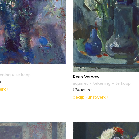
kening
• te koop
Kees Verwey
en
aquarel • tekening
• te koop
werk
Gladiolen
bekijk kunstwerk