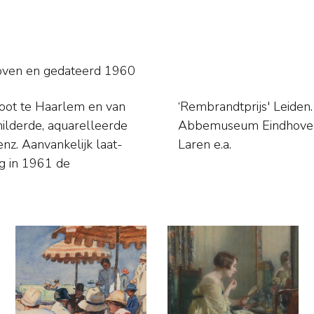
boven en
gedateerd 1960
oot te Haarlem en van
Haarlem, Stedelijk van
 Aanvankelijk laat-
Laren e.a.
eg in 1961 de