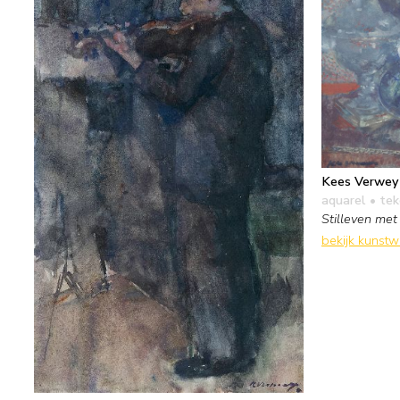
Kees Verwey
aquarel • te
Stilleven me
bekijk kunst