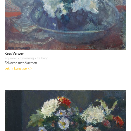
Kees Verwey
aquarel • tekening
• te koop
Stilleven met bloemen
bekijk kunstwerk