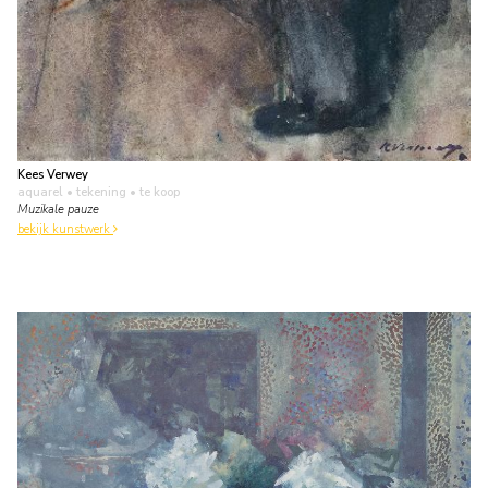
Kees Verwey
aquarel • tekening
• te koop
Muzikale pauze
bekijk kunstwerk