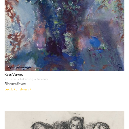
Kees Verwey
aquarel • tekening
• te koop
Bloemstilleven
bekijk kunstwerk