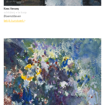
Kees Verwey
schilderij
• te koop
Bloemstilleven
bekijk kunstwerk