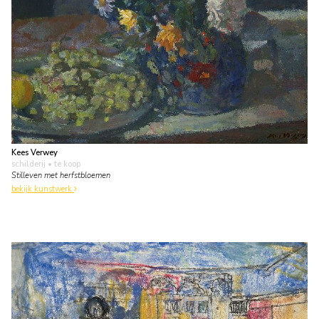
Kees Verwey
schilderij
• te koop
Stilleven met herfstbloemen
bekijk kunstwerk