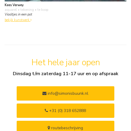
Kees Verwey
aquarel • tekening
• te koop
Viooltjes in een pot
bekijk kunstwerk
Het hele jaar open
Dinsdag t/m zaterdag 11-17 uur en op afspraak
info@simonisbuunk.nl
+31 (0) 318 652888
routebeschrijving