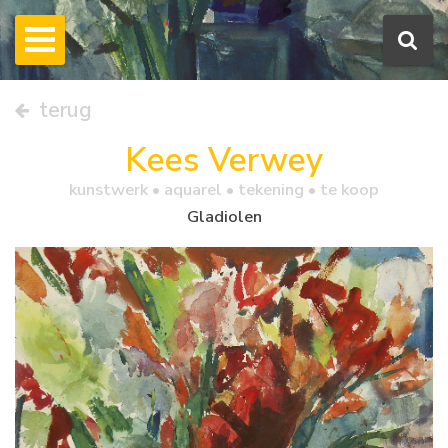
terug
Kees Verwey
kunstwerk •
aquarel
• tekening • te koop
Gladiolen