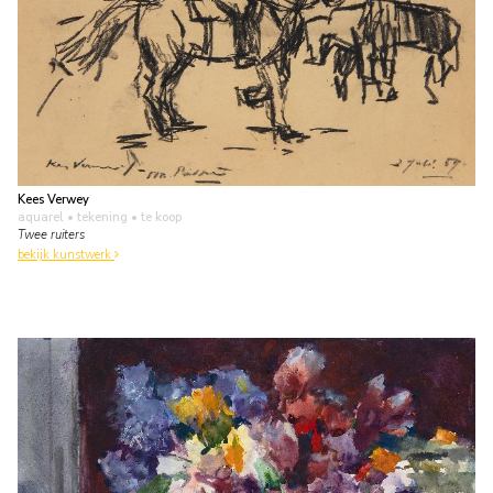
Kees Verwey
aquarel • tekening
• te koop
Twee ruiters
bekijk kunstwerk