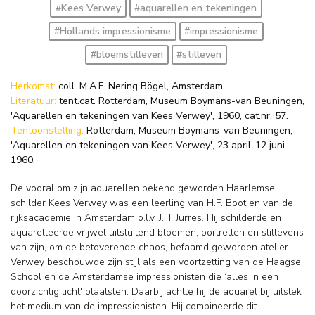
#Kees Verwey
#aquarellen en tekeningen
#Hollands impressionisme
#impressionisme
#bloemstilleven
#stilleven
Herkomst:
coll. M.A.F. Nering Bögel, Amsterdam.
Literatuur:
tent.cat. Rotterdam, Museum Boymans-van Beuningen,
'Aquarellen en tekeningen van Kees Verwey', 1960, cat.nr. 57.
Tentoonstelling:
Rotterdam, Museum Boymans-van Beuningen,
'Aquarellen en tekeningen van Kees Verwey', 23 april-12 juni
1960.
De vooral om zijn aquarellen bekend geworden Haarlemse
schilder Kees Verwey was een leerling van H.F. Boot en van de
rijksacademie in Amsterdam o.l.v. J.H. Jurres. Hij schilderde en
aquarelleerde vrijwel uitsluitend bloemen, portretten en stillevens
van zijn, om de betoverende chaos, befaamd geworden atelier.
Verwey beschouwde zijn stijl als een voortzetting van de Haagse
School en de Amsterdamse impressionisten die ‘alles in een
doorzichtig licht' plaatsten. Daarbij achtte hij de aquarel bij uitstek
het medium van de impressionisten. Hij combineerde dit