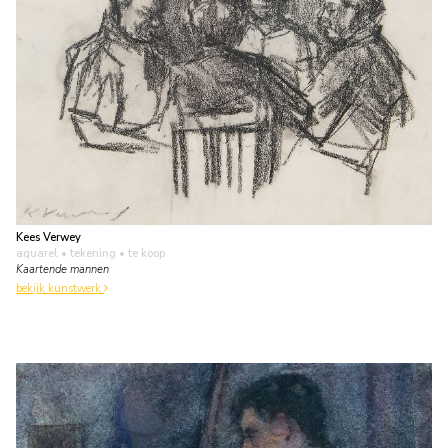
Kees Verwey
aquarel • tekening
• te koop
Kaartende mannen
bekijk kunstwerk