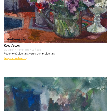
Kees Verwey
aquarel • tekening
• te koop
Vazen met bloemen; verso: zomerbloemen
bekijk kunstwerk