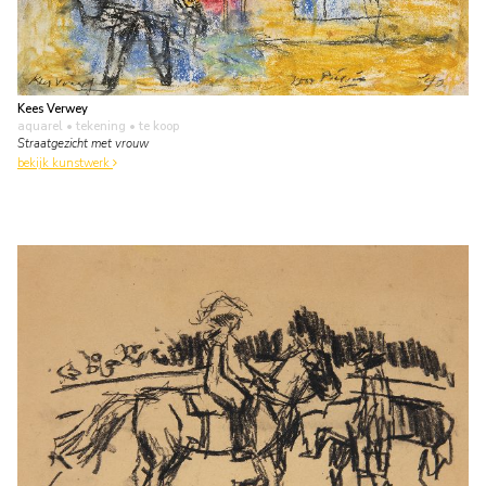
Kees Verwey
aquarel • tekening
• te koop
Straatgezicht met vrouw
bekijk kunstwerk