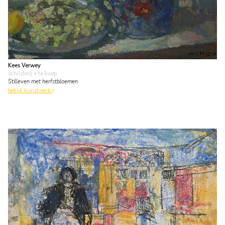
Kees Verwey
schilderij
• te koop
Stilleven met herfstbloemen
bekijk kunstwerk