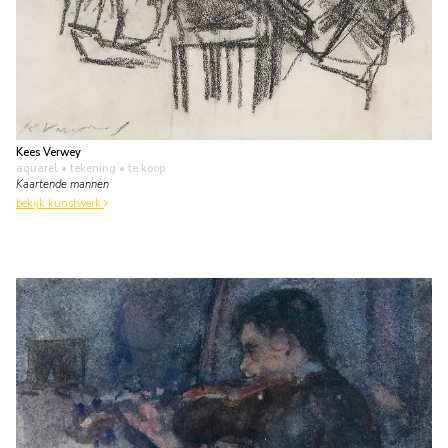
Kees Verwey
aquarel • tekening
• te koop
Kaartende mannen
bekijk kunstwerk