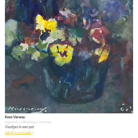
Kees Verwey
aquarel • tekening
• te koop
Viooltjes in een pot
bekijk kunstwerk