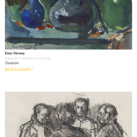
Kees Verwey
aquarel • tekening
• te koop
Gladiolen
bekijk kunstwerk