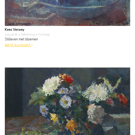
Kees Verwey
aquarel • tekening
• te koop
Stilleven met bloemen
bekijk kunstwerk