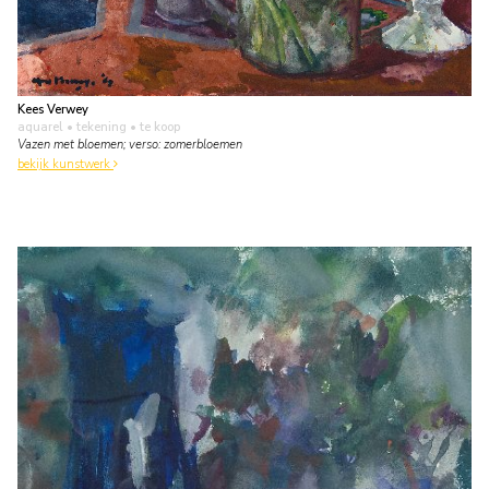
Kees Verwey
aquarel • tekening
• te koop
Vazen met bloemen; verso: zomerbloemen
bekijk kunstwerk