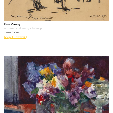
Kees Verwey
aquarel • tekening
• te koop
Twee ruiters
bekijk kunstwerk