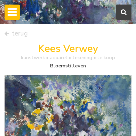
terug
Kees Verwey
kunstwerk •
aquarel
• tekening • te koop
Bloemstilleven