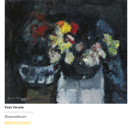
Kees Verwey
schilderij
• te koop
Bloemstilleven
bekijk kunstwerk