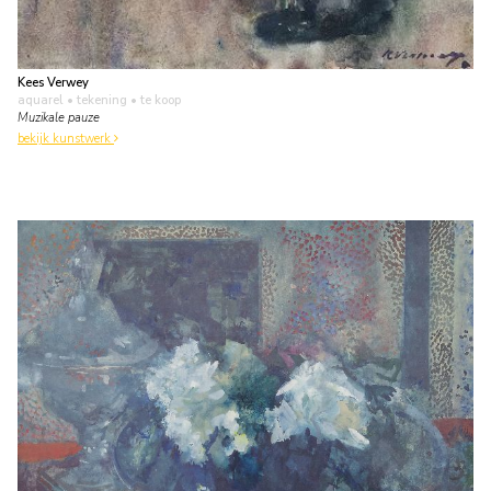
Kees Verwey
aquarel • tekening
• te koop
Muzikale pauze
bekijk kunstwerk