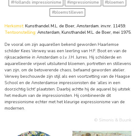
#Hollands impressionisme
#impressionisme
#bloemen
#bloemstilleven
Herkomst:
Kunsthandel M.L. de Boer, Amsterdam. inv.nr. 11459.
Tentoonstelling:
Amsterdam, Kunsthandel M.L. de Boer, mei 1975.
De vooral om zijn aquarellen bekend geworden Haarlemse
schilder Kees Verwey was een leerling van H.F. Boot en van de
rijksacademie in Amsterdam o.l.v. J.H. Jurres. Hij schilderde en
aquarelleerde vrijwel uitsluitend bloemen, portretten en stillevens
van zijn, om de betoverende chaos, befaamd geworden atelier.
Verwey beschouwde zijn stijl als een voortzetting van de Haagse
School en de Amsterdamse impressionisten die ‘alles in een
doorzichtig licht' plaatsten. Daarbij achtte hij de aquarel bij uitstek
het medium van de impressionisten. Hij combineerde dit
impressionisme echter met het kleurige expressionisme van de
modernen.
© Simonis & Buunk