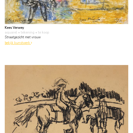
Kees Verwey
aquarel • tekening
• te koop
Straatgezicht met vrouw
bekijk kunstwerk