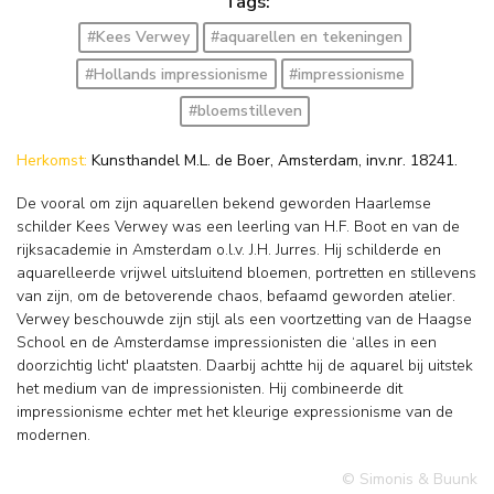
Tags:
#Kees Verwey
#aquarellen en tekeningen
#Hollands impressionisme
#impressionisme
#bloemstilleven
Herkomst:
Kunsthandel M.L. de Boer, Amsterdam, inv.nr. 18241.
De vooral om zijn aquarellen bekend geworden Haarlemse
schilder Kees Verwey was een leerling van H.F. Boot en van de
rijksacademie in Amsterdam o.l.v. J.H. Jurres. Hij schilderde en
aquarelleerde vrijwel uitsluitend bloemen, portretten en stillevens
van zijn, om de betoverende chaos, befaamd geworden atelier.
Verwey beschouwde zijn stijl als een voortzetting van de Haagse
School en de Amsterdamse impressionisten die ‘alles in een
doorzichtig licht' plaatsten. Daarbij achtte hij de aquarel bij uitstek
het medium van de impressionisten. Hij combineerde dit
impressionisme echter met het kleurige expressionisme van de
modernen.
© Simonis & Buunk