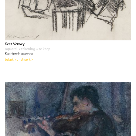
Kees Verwey
aquarel • tekening
• te koop
Kaartende mannen
bekijk kunstwerk