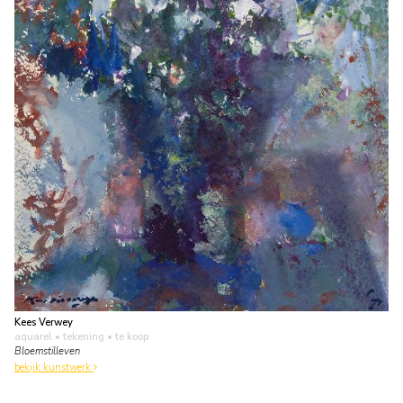
Kees Verwey
aquarel • tekening
• te koop
Bloemstilleven
bekijk kunstwerk