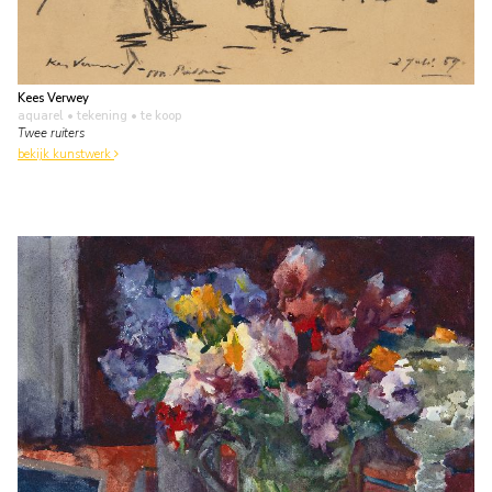
Kees Verwey
aquarel • tekening
• te koop
Twee ruiters
bekijk kunstwerk