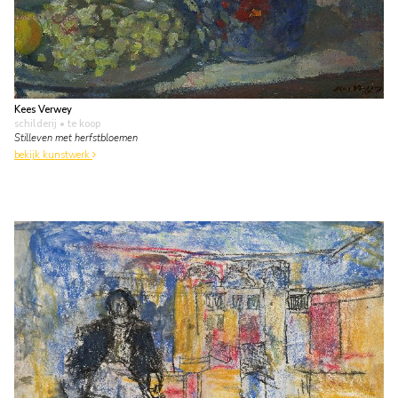
Kees Verwey
schilderij
• te koop
Stilleven met herfstbloemen
bekijk kunstwerk