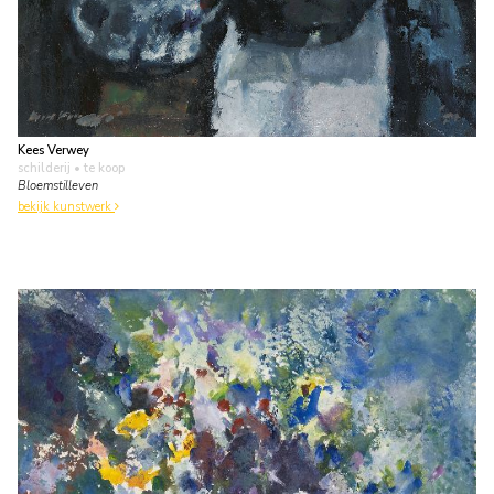
Kees Verwey
schilderij
• te koop
Bloemstilleven
bekijk kunstwerk