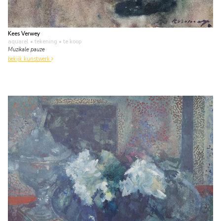
Kees Verwey
aquarel • tekening
• te koop
Muzikale pauze
bekijk kunstwerk