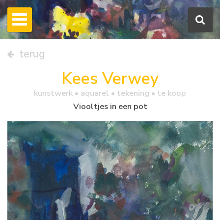
terug
Kees Verwey
kunstwerk •
aquarel
• tekening • te koop
Viooltjes in een pot