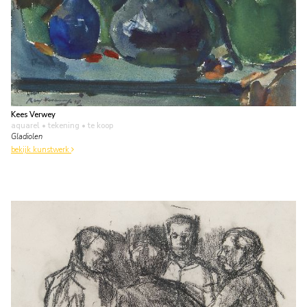
Kees Verwey
aquarel • tekening
• te koop
Gladiolen
bekijk kunstwerk