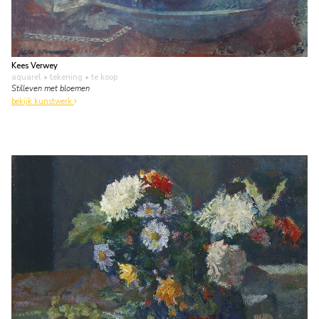
Kees Verwey
aquarel • tekening
• te koop
Stilleven met bloemen
bekijk kunstwerk