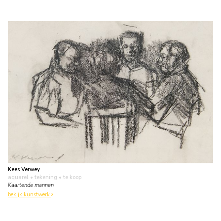
Kees Verwey
aquarel • tekening
• te koop
Kaartende mannen
bekijk kunstwerk