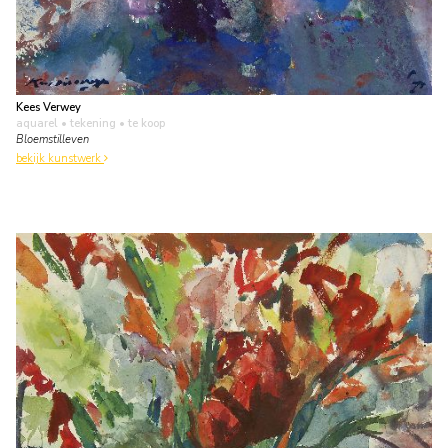
Kees Verwey
aquarel • tekening
• te koop
Bloemstilleven
bekijk kunstwerk