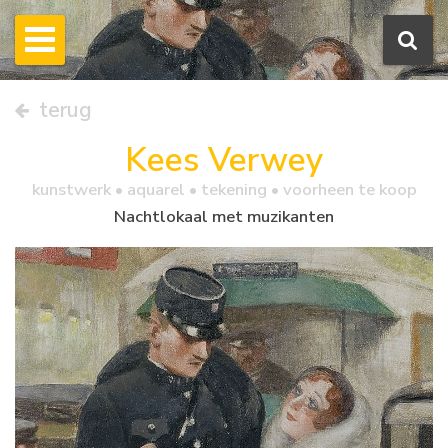
terug
Kees Verwey
kunstwerk •
aquarel
• tekening • voorheen te koop
Nachtlokaal met muzikanten