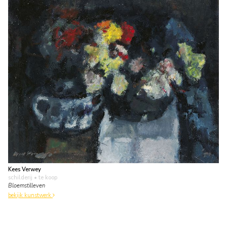
Kees Verwey
schilderij
• te koop
Bloemstilleven
bekijk kunstwerk