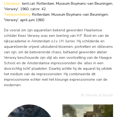
Literatuur:
tent.cat. Rotterdam, Museum Boymans-van Beuningen,
'Verwey', 1960, cat.nr. 42.
Tentoonstelling:
Rotterdam, Museum Boymans-van Beuningen,
'Verwey', april-juni 1960.
De vooral om zijn aquarellen bekend geworden Haarlemse
schilder Kees Verwey was een leerling van H.F. Boot en van de
rijksacademie in Amsterdam o.l.v. J.H. Jurres. Hij schilderde en
aquarelleerde vrijwel uitsluitend bloemen, portretten en stillevens
van zijn, om de betoverende chaos, befaamd geworden atelier.
Verwey beschouwde zijn stijl als een voortzetting van de Haagse
School en de Amsterdamse impressionisten die ‘alles in een
doorzichtig licht' plaatsten. Daarbij achtte hij de aquarel bij uitstek
het medium van de impressionisten. Hij combineerde dit
impressionisme echter met het kleurige expressionisme van de
modernen.
© Simonis & Buunk