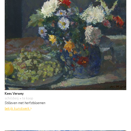
Kees Verwey
schilderij
• te koop
Stilleven met herfstbloemen
bekijk kunstwerk