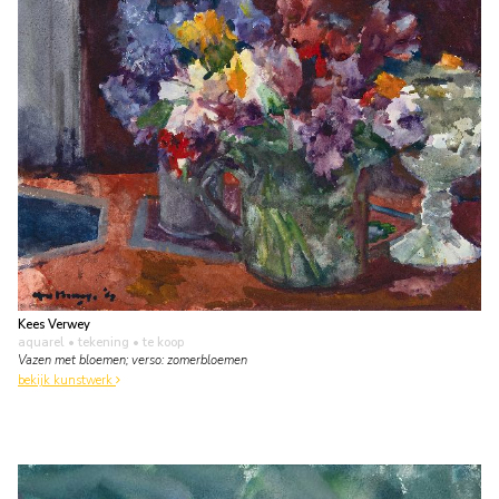
Kees Verwey
aquarel • tekening
• te koop
Vazen met bloemen; verso: zomerbloemen
bekijk kunstwerk