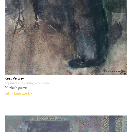
Kees Verwey
aquarel • tekening
• te koop
Muzikale pauze
bekijk kunstwerk