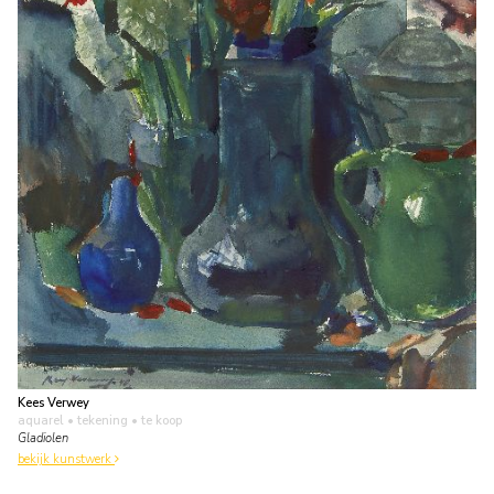
Kees Verwey
aquarel • tekening
• te koop
Gladiolen
bekijk kunstwerk