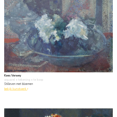
Kees Verwey
aquarel • tekening
• te koop
Stilleven met bloemen
bekijk kunstwerk