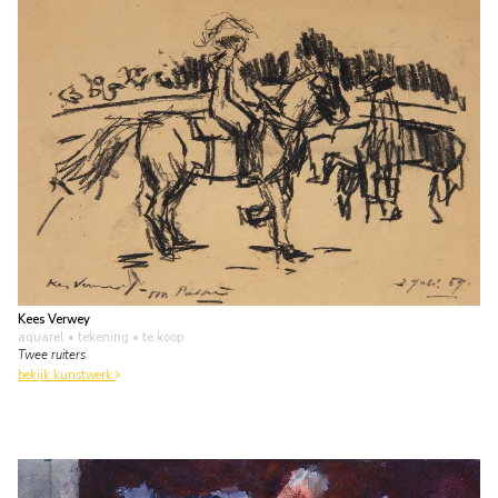
Kees Verwey
aquarel • tekening
• te koop
Twee ruiters
bekijk kunstwerk