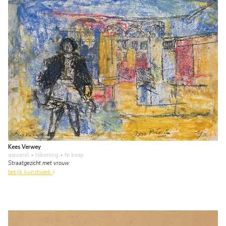
Kees Verwey
aquarel • tekening
• te koop
Straatgezicht met vrouw
bekijk kunstwerk