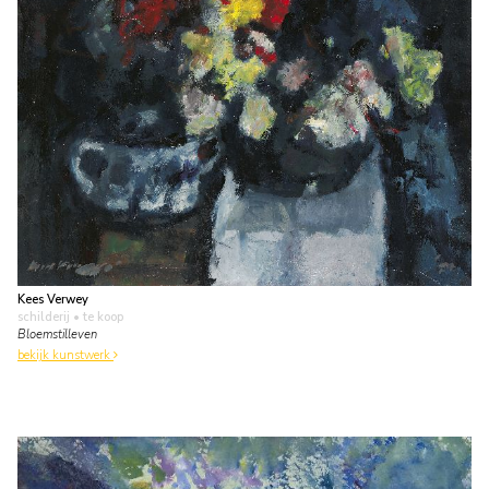
Kees Verwey
schilderij
• te koop
Bloemstilleven
bekijk kunstwerk