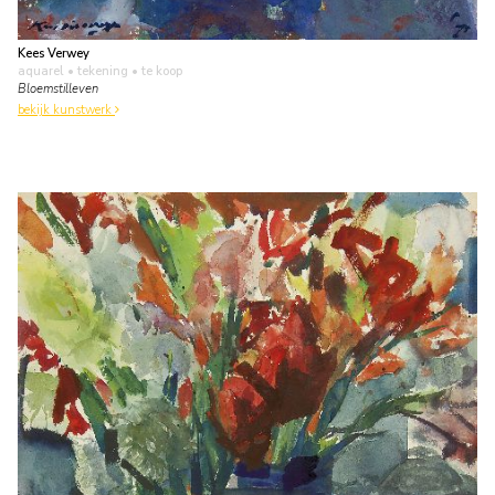
Kees Verwey
aquarel • tekening
• te koop
Bloemstilleven
bekijk kunstwerk