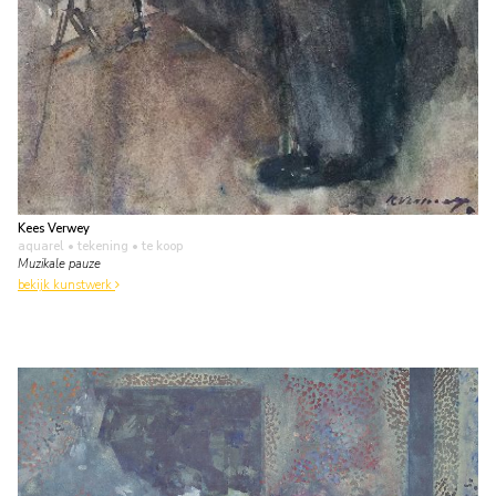
Kees Verwey
aquarel • tekening
• te koop
Muzikale pauze
bekijk kunstwerk