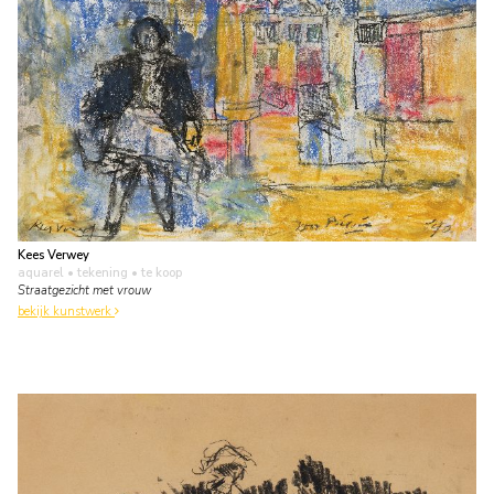
Kees Verwey
aquarel • tekening
• te koop
Straatgezicht met vrouw
bekijk kunstwerk