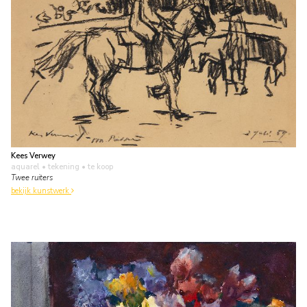
Kees Verwey
aquarel • tekening
• te koop
Twee ruiters
bekijk kunstwerk