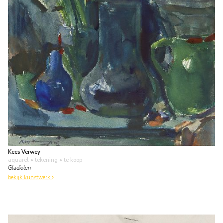
Kees Verwey
aquarel • tekening
• te koop
Gladiolen
bekijk kunstwerk