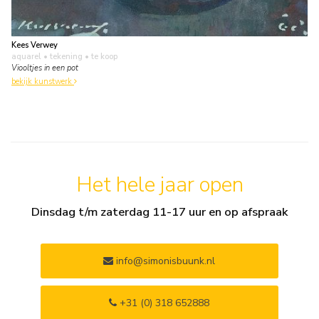
Kees Verwey
aquarel • tekening
• te koop
Viooltjes in een pot
bekijk kunstwerk
Het hele jaar open
Dinsdag t/m zaterdag 11-17 uur en op afspraak
info@simonisbuunk.nl
+31 (0) 318 652888