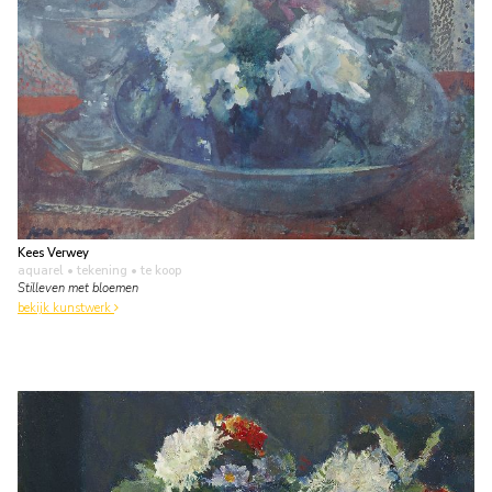
Kees Verwey
aquarel • tekening
• te koop
Stilleven met bloemen
bekijk kunstwerk