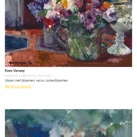
Kees Verwey
aquarel • tekening
• te koop
Vazen met bloemen; verso: zomerbloemen
bekijk kunstwerk