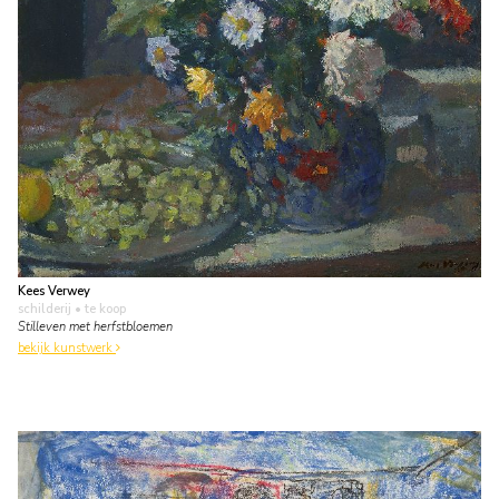
Kees Verwey
schilderij
• te koop
Stilleven met herfstbloemen
bekijk kunstwerk