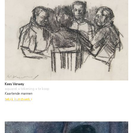
Kees Verwey
aquarel • tekening
• te koop
Kaartende mannen
bekijk kunstwerk