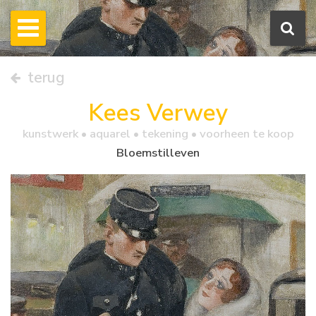
terug
Kees Verwey
kunstwerk •
aquarel
• tekening • voorheen te koop
Bloemstilleven