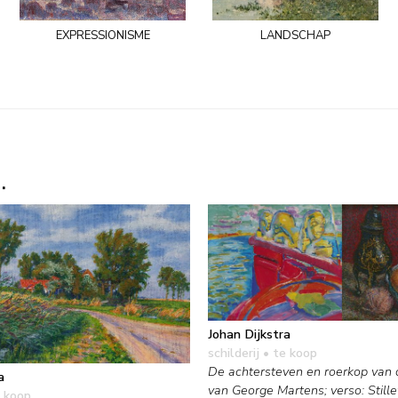
expressionisme
landschap
.
Johan Dijkstra
schilderij
• te koop
De achtersteven en roerkop van de
a
van George Martens; verso: Still
 koop