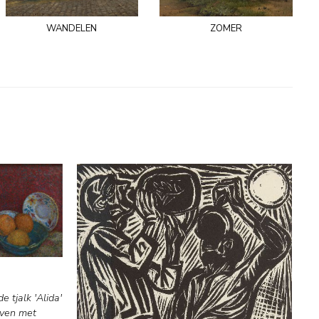
wandelen
zomer
 tjalk 'Alida'
even met