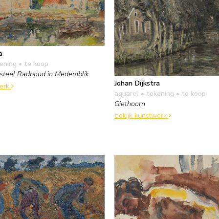
a
kening
• te koop
asteel Radboud in Medemblik
Johan Dijkstra
werk
aquarel • tekening
• te koop
Giethoorn
bekijk kunstwerk