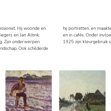
ssionist. Hij woonde en
van het leven op straat
egers en Jan Altink,
st Kirchner werden na
eg. Zijn onderwerpen
1925 zijn kleurgebruik s
andschap. Ook schilderde