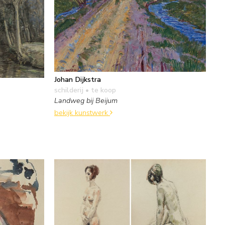
Johan Dijkstra
schilderij
• te koop
Landweg bij Beijum
bekijk kunstwerk