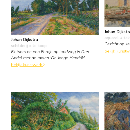
Johan Dijkstr
aquarel • te
Johan Dijkstra
Gezicht op k
schilderij
• te koop
bekijk kunst
Fietsers en een Fordje op landweg in Den
Andel met de molen 'De Jonge Hendrik'
bekijk kunstwerk