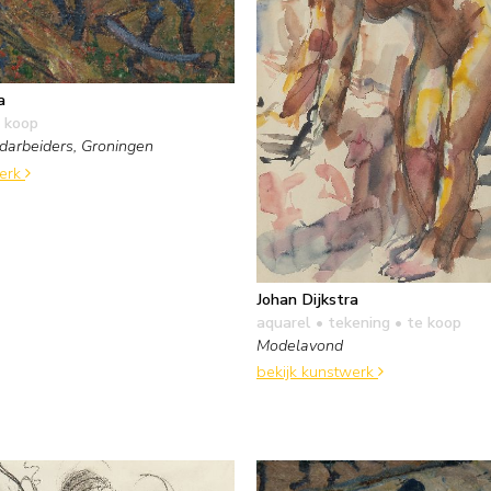
a
 koop
darbeiders, Groningen
werk
Johan Dijkstra
aquarel • tekening
• te koop
Modelavond
bekijk kunstwerk