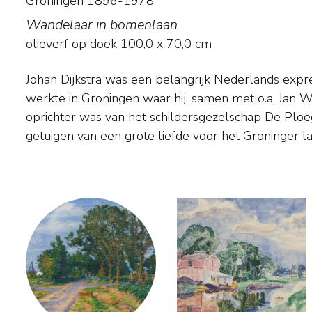
Groningen 1896-1978
Wandelaar in bomenlaan
olieverf op doek
100,0
x
70,0
cm
Johan Dijkstra was een belangrijk Nederlands expre
hij portretten, en maakte hij expressieve schetsen 
werkte in Groningen waar hij, samen met o.a. Jan Wi
en in cafés. Onder invloed van de Duitse expressioni
oprichter was van het schildersgezelschap De Plo
getuigen van een grote liefde voor het Groninger l