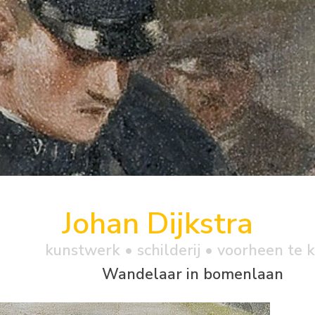
Johan Dijkstra
kunstwerk •
schilderij
• voorheen te 
Wandelaar in bomenlaan