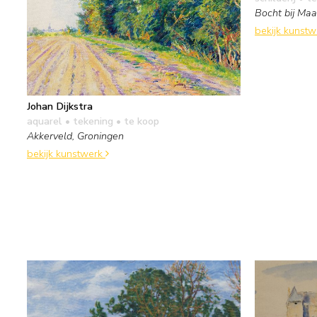
Bocht bij Maa
bekijk kunst
Johan Dijkstra
aquarel • tekening
• te koop
Akkerveld, Groningen
bekijk kunstwerk