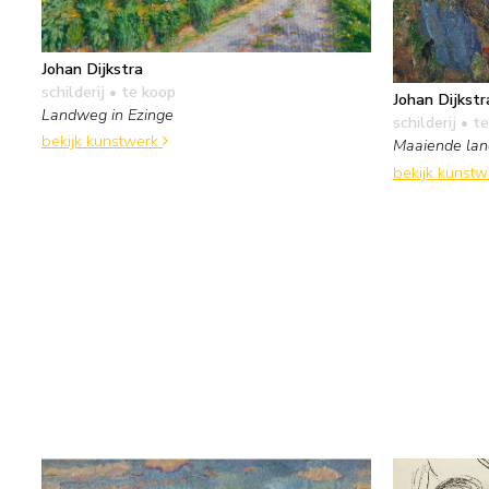
Johan Dijkstra
schilderij
• te koop
Johan Dijkstr
Landweg in Ezinge
schilderij
• te
bekijk kunstwerk
Maaiende lan
bekijk kunst