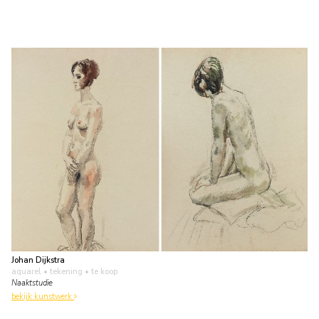
Johan Dijkstra
aquarel • tekening
• te koop
Naaktstudie
bekijk kunstwerk