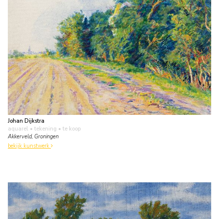
Johan Dijkstra
aquarel • tekening
• te koop
Akkerveld, Groningen
bekijk kunstwerk