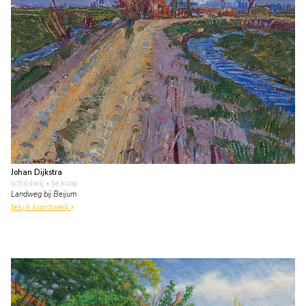
Johan Dijkstra
schilderij
• te koop
Landweg bij Beijum
bekijk kunstwerk