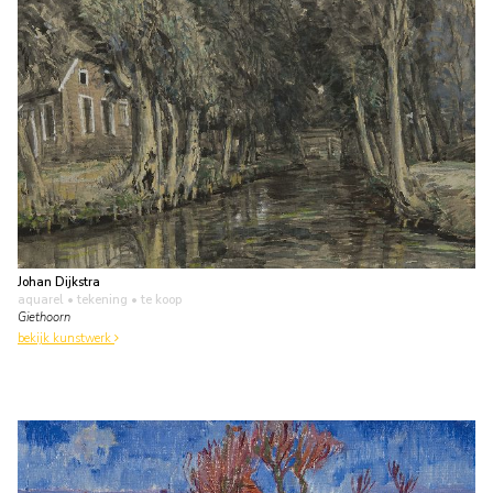
Johan Dijkstra
aquarel • tekening
• te koop
Giethoorn
bekijk kunstwerk