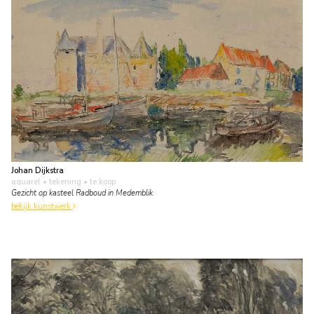
Johan Dijkstra
aquarel • tekening
• te koop
Gezicht op kasteel Radboud in Medemblik
bekijk kunstwerk