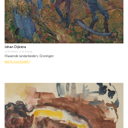
Johan Dijkstra
schilderij
• te koop
Maaiende landarbeiders, Groningen
bekijk kunstwerk