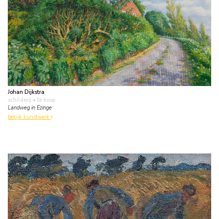
Johan Dijkstra
schilderij
• te koop
Landweg in Ezinge
bekijk kunstwerk