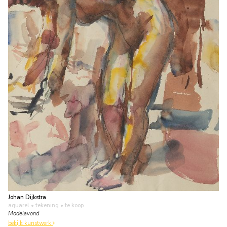
Johan Dijkstra
aquarel • tekening
• te koop
Modelavond
bekijk kunstwerk