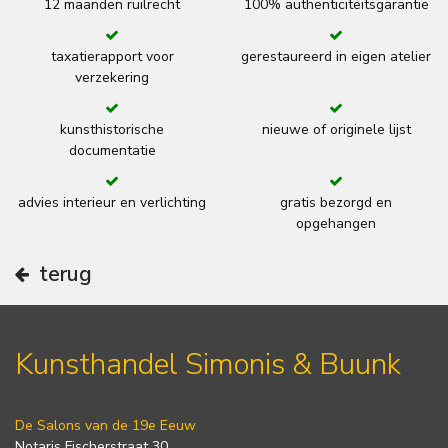
12 maanden ruilrecht
100% authenticiteitsgarantie
taxatierapport voor
gerestaureerd in eigen atelier
verzekering
kunsthistorische
nieuwe of originele lijst
documentatie
advies interieur en verlichting
gratis bezorgd en
opgehangen
terug
Kunsthandel Simonis & Buunk
De Salons van de 19e Eeuw
Notaris Fischerstraat 30