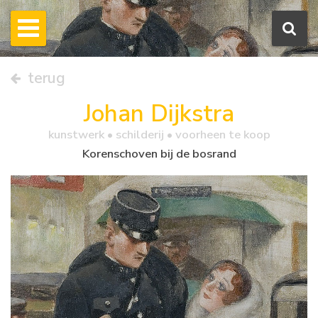
terug
Johan Dijkstra
kunstwerk •
schilderij
• voorheen te koop
Korenschoven bij de bosrand