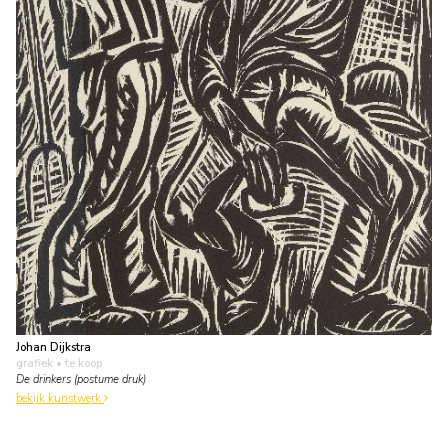
Johan Dijkstra
grafiek
• te koop
De drinkers (postume druk)
bekijk kunstwerk