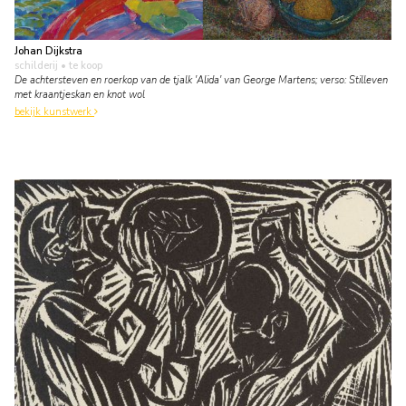
Johan Dijkstra
schilderij
• te koop
De achtersteven en roerkop van de tjalk 'Alida' van George Martens; verso: Stilleven
met kraantjeskan en knot wol
bekijk kunstwerk