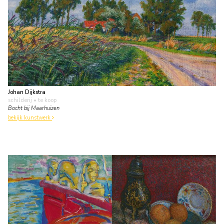
Johan Dijkstra
schilderij
• te koop
Bocht bij Maarhuizen
bekijk kunstwerk