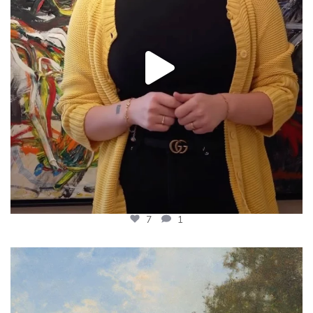
7
1
𝗪𝗮𝗮𝗿 𝗼𝗼𝗶𝘁 𝗝𝗮𝗻 𝗛𝗼𝗹𝘁𝗿𝘂𝗽
...