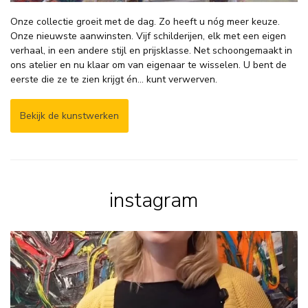
Onze collectie groeit met de dag. Zo heeft u nóg meer keuze.
Onze nieuwste aanwinsten. Vijf schilderijen, elk met een eigen
verhaal, in een andere stijl en prijsklasse. Net schoongemaakt in
ons atelier en nu klaar om van eigenaar te wisselen. U bent de
eerste die ze te zien krijgt én… kunt verwerven.
Bekijk de kunstwerken
instagram
𝗦𝗼𝗺𝗺𝗶𝗴𝗲 𝘀𝗰𝗵𝗶𝗹𝗱𝗲𝗿𝗶𝗷𝗲𝗻
...
7
1