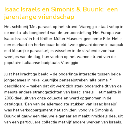
Isaac Israels en Simonis & Buunk;
een
jarenlange vriendschap
Het schilderij ‘Met parasol op het strand, Viareggio’ staat volop in
de media: als boegbeeld van de tentoonstelling ‘Het Europa van
Isaac Israels’ in het Kröller-Müller Museum, gemeente Ede. Het is
een markant en herkenbaar beeld: twee giovani donne in badpak
met kleurrijke parasolletjes wisselen in de stralende zon hun
weetjes van de dag, hun voeten op het warme strand van de
populaire Italiaanse badplaats Viareggio.
Juist het krachtige beeld – de onderlinge interactie tussen beide
jongedames in rake, kleurrijke penseelstreken ‘alla prima’ *)
geschilderd – maken dat dit werk zich sterk onderscheidt van de
meeste andere strandgezichten van Isaac Israels. Het maakte in
2006 deel uit van onze collectie en werd opgenomen in de
catalogus. ‘Een van de allermooiste stukken van Isaac Israels’,
was het verkoopargument: het schilderij vond via Simonis &
Buunk al gauw een nieuwe eigenaar en maakt inmiddels deel uit
van een particuliere collectie met vijf andere werken van Israels.