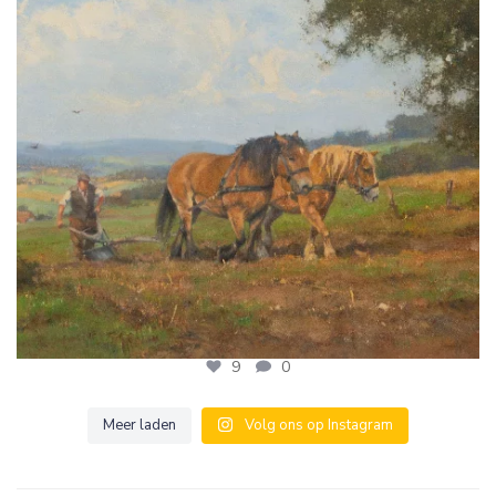
9
0
9
0
Meer laden
Volg ons op Instagram